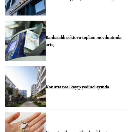
Bankacılık sektörü toplam mevduatında
artış
Konutta reel kayıp yedinci ayında