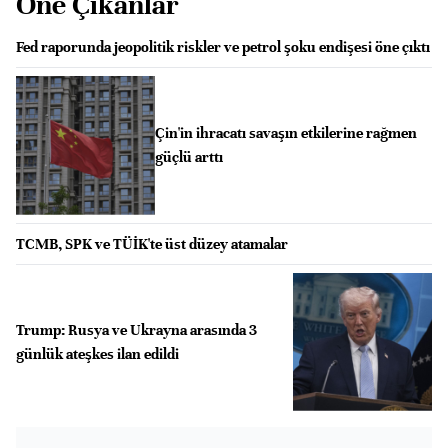
Öne Çıkanlar
Fed raporunda jeopolitik riskler ve petrol şoku endişesi öne çıktı
Çin'in ihracatı savaşın etkilerine rağmen
güçlü arttı
TCMB, SPK ve TÜİK'te üst düzey atamalar
Trump: Rusya ve Ukrayna arasında 3
günlük ateşkes ilan edildi