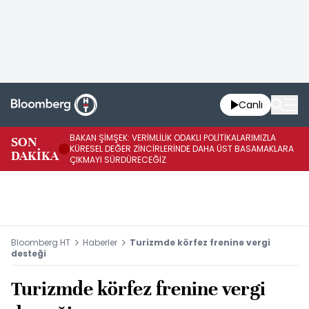
Canlı
BAKAN ŞİMŞEK: VERİMLİLİK ODAKLI POLİTİKALARIMIZLA
BA
SON
KÜRESEL DEĞER ZİNCİRLERİNDE DAHA ÜST BASAMAKLARA
VE
DAKİKA
ÇIKMAYI SÜRDÜRECEĞİZ
DÖ
Bloomberg HT
Haberler
Turizmde körfez frenine vergi
desteği
Turizmde körfez frenine vergi