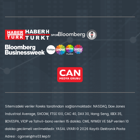
Sitemizdeki veriler Foreks tarafından sağlanmaktadır. NASDAQ, Dow Jones
Industrial Average, SHCOM, FTSE 100, CAC 40, DAX 30, Hang Seng, IBEX 35,
BOVESPA, VİOP ve Tahvil-bono verileri 15 dakika; CME, NYMEX VE S&P verileri 10
dakika gecikmeli verilmektedir. YASAL UYARI © 2026 Kayıtlı Elektronik Posta
Adresi : cgorsel@hs03.kep.tr