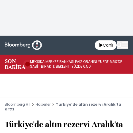
Canlı
SON
MEKSİKA MERKEZ BANKASI FAİZ ORANINI YÜZDE 6,50'DE
OY
DAKİKA
SABİT BIRAKTI; BEKLENTİ YÜZDE 6,50
AÇ
Bloomberg HT
Haberler
Türkiye'de altın rezervi Aralık'ta
arttı
Türkiye'de altın rezervi Aralık'ta