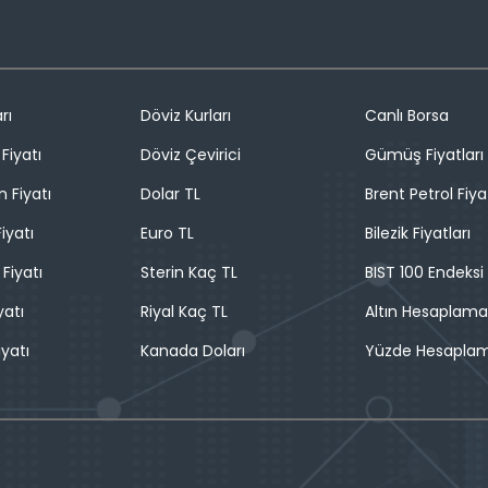
rı
Döviz Kurları
Canlı Borsa
Fiyatı
Döviz Çevirici
Gümüş Fiyatları
n Fiyatı
Dolar TL
Brent Petrol Fiya
iyatı
Euro TL
Bilezik Fiyatları
 Fiyatı
Sterin Kaç TL
BIST 100 Endeksi
yatı
Riyal Kaç TL
Altın Hesaplama
iyatı
Kanada Doları
Yüzde Hesapla