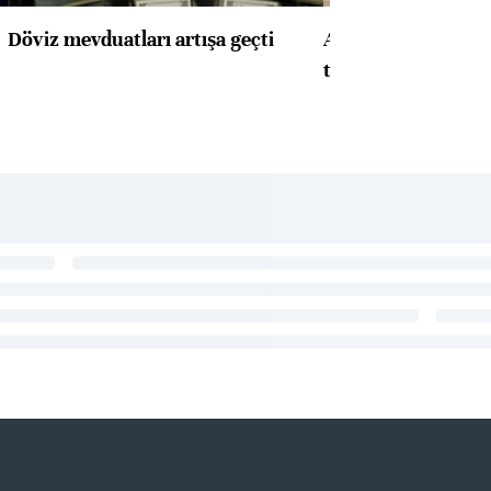
Döviz mevduatları artışa geçti
ABD'de konut başla
toparlandı