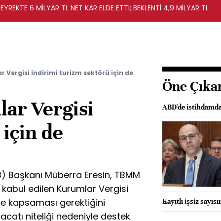
EYREKTE 6 MİLYAR TL NET KAR ELDE ETTİ; BEKLENTİ 4,9 MİLYAR TL
 Vergisi indirimi turizm sektörü için de
Öne Çıka
ar Vergisi
ABD'de istihdamda
 için de
ROB) Başkanı Müberra Eresin, TBMM
kabul edilen Kurumlar Vergisi
de kapsaması gerektiğini
Kayıtlı işsiz sayıs
racatı niteliği nedeniyle destek