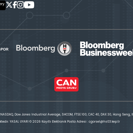
 NASDAQ, Dow Jones Industrial Average, SHCOM, FTSE 100, CAC 40, DAX 30, Hang Seng, IBE
ktedir. YASAL UYARI © 2026 Kayıtlı Elektronik Posta Adresi : cgorsel@hs03.kep.tr