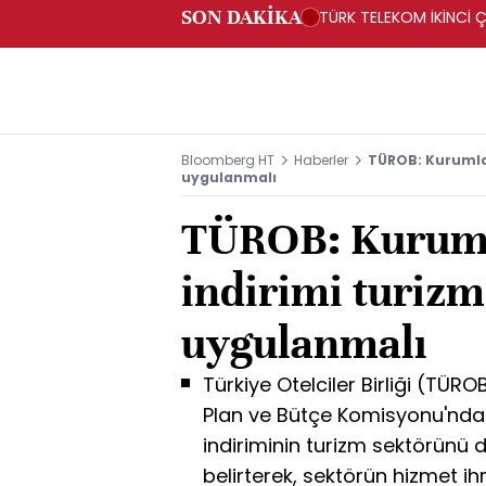
SON DAKİKA
TÜRK TELEKOM İKİNCİ Ç
Bloomberg HT
Haberler
TÜROB: Kurumlar
uygulanmalı
TÜROB: Kuruml
indirimi turizm
uygulanmalı
Türkiye Otelciler Birliği (TÜ
Plan ve Bütçe Komisyonu'nda 
indiriminin turizm sektörünü 
belirterek, sektörün hizmet ih