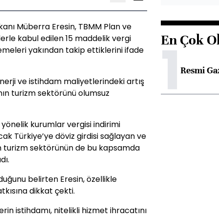
aşkanı Müberra Eresin, TBMM Plan ve
En Çok O
erle kabul edilen 15 maddelik vergi
1
eleri yakından takip ettiklerini ifade
Resmi Ga
enerji ve istihdam maliyetlerindeki artış
anın turizm sektörünü olumsuz
 yönelik kurumlar vergisi indirimi
k Türkiye’ye döviz girdisi sağlayan ve
nan turizm sektörünün de bu kapsamda
dı.
duğunu belirten Eresin, özellikle
ısına dikkat çekti.
n istihdamı, nitelikli hizmet ihracatını