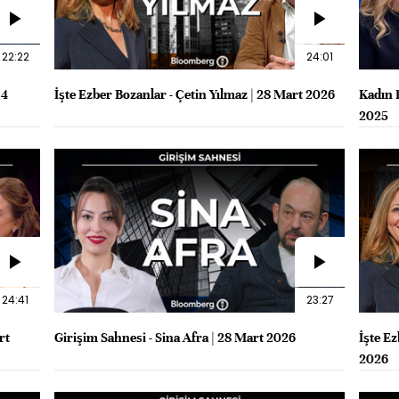
22:22
24:01
 4
İşte Ezber Bozanlar - Çetin Yılmaz | 28 Mart 2026
Kadın D
2025
24:41
23:27
rt
Girişim Sahnesi - Sina Afra | 28 Mart 2026
İşte Ez
2026