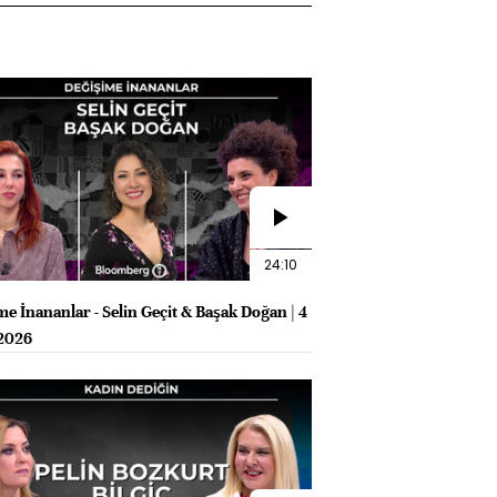
24:10
me İnananlar - Selin Geçit & Başak Doğan | 4
2026