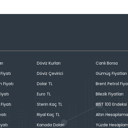
rı
Döviz Kurları
Canlı Borsa
Fiyatı
Döviz Çevirici
Gümüş Fiyatları
n Fiyatı
Dolar TL
Brent Petrol Fiya
iyatı
Euro TL
Bilezik Fiyatları
 Fiyatı
Sterin Kaç TL
BIST 100 Endeksi
yatı
Riyal Kaç TL
Altın Hesaplama
iyatı
Kanada Doları
Yüzde Hesapla