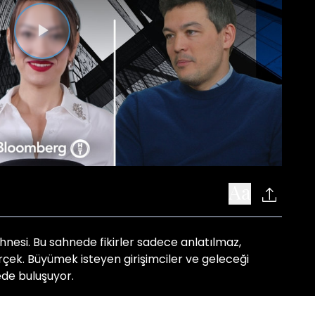
Videoyu
Oynat
ahnesi. Bu sahnede fikirler sadece anlatılmaz,
rçek. Büyümek isteyen girişimciler ve geleceği
ede buluşuyor.