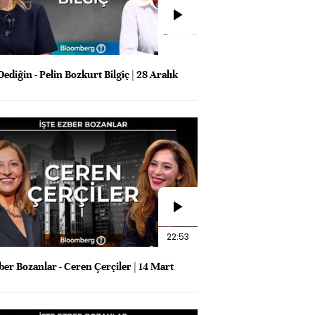
ediğin - Pelin Bozkurt Bilgiç | 28 Aralık
22:53
ber Bozanlar - Ceren Çerçiler | 14 Mart