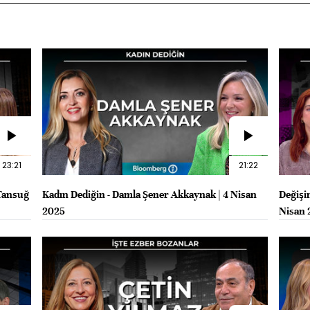
23:21
21:22
 Tansuğ
Kadın Dediğin - Damla Şener Akkaynak | 4 Nisan
Değişi
2025
Nisan 