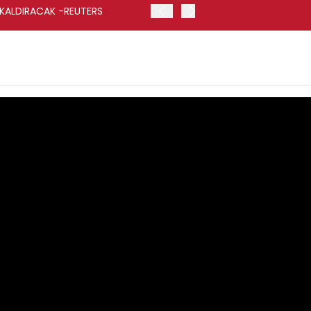
 KALDIRACAK -REUTERS
ABD DIŞİŞLERİ BAKANLIĞI
UYGULANACAK