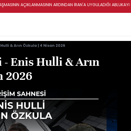
ŞMASININ AÇIKLANMASININ ARDINDAN İRAN'A UYGULADIĞI ABLUKAYI
 Hulli & Arın Özkula | 4 Nisan 2026
 - Enis Hulli & Arın
n 2026