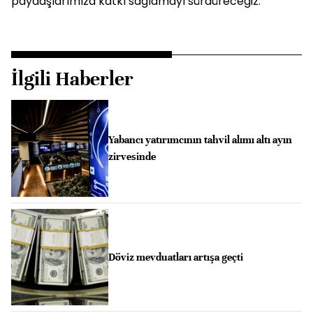
paydaşlarımıza katkı sağlamayı sürdüreceğiz.”
İlgili Haberler
Yabancı yatırımcının tahvil alımı altı ayın
zirvesinde
Döviz mevduatları artışa geçti