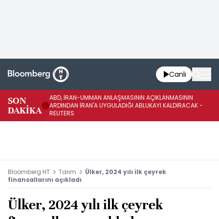
Canlı
ABD, İRAN-UMMAN ANLAŞMASININ AÇIKLANMASININ
AB
SON
ARDINDAN İRAN'A UYGULADIĞI ABLUKAYI KALDIRACAK -
GE
DAKİKA
REUTERS
UY
Bloomberg HT
Tarım
Ülker, 2024 yılı ilk çeyrek
finansallarını açıkladı
Ülker, 2024 yılı ilk çeyrek