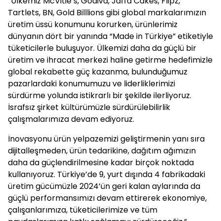
“Ülkemiz McVitie’s, Godiva, Jaffa Cakes, Flipz,
Tartlets, BN, Gold Billlions gibi global markalarımızın
üretim üssü konumunu korurken, ürünlerimiz
dünyanın dört bir yanında “Made in Türkiye” etiketiyle
tüketicilerle buluşuyor. Ülkemizi daha da güçlü bir
üretim ve ihracat merkezi haline getirme hedefimizle
global rekabette güç kazanma, bulunduğumuz
pazarlardaki konumumuzu ve liderliklerimizi
sürdürme yolunda istikrarlı bir şekilde ilerliyoruz.
İsrafsız şirket kültürümüzle sürdürülebilirlik
çalışmalarımıza devam ediyoruz.
İnovasyonu ürün yelpazemizi geliştirmenin yanı sıra
dijitalleşmeden, ürün tedarikine, dağıtım ağımızın
daha da güçlendirilmesine kadar birçok noktada
kullanıyoruz. Türkiye’de 9, yurt dışında 4 fabrikadaki
üretim gücümüzle 2024’ün geri kalan aylarında da
güçlü performansımızı devam ettirerek ekonomiye,
çalışanlarımıza, tüketicilerimize ve tüm