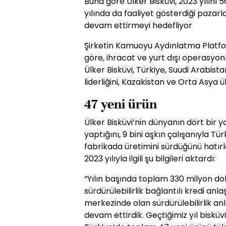
Buna göre Ülker Bisküvi, 2023 yılını 5
yılında da faaliyet gösterdiği pazarla
devam ettirmeyi hedefliyor
Şirketin Kamuoyu Aydınlatma Platf
göre, ihracat ve yurt dışı operasyon
Ülker Bisküvi, Türkiye, Suudi Arabist
liderliğini, Kazakistan ve Orta Asya 
47 yeni ürün
Ülker Bisküvi’nin dünyanın dört bir 
yaptığını, 9 bini aşkın çalışanıyla Tü
fabrikada üretimini sürdüğünü hatı
2023 yılıyla ilgili şu bilgileri aktardı:
“Yılın başında toplam 330 milyon dola
sürdürülebilirlik bağlantılı kredi an
merkezinde olan sürdürülebilirlik an
devam ettirdik. Geçtiğimiz yıl bisküv