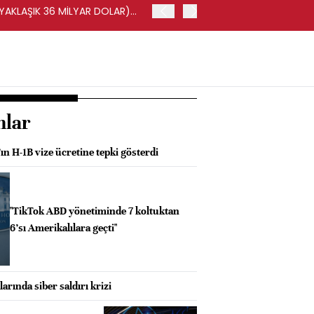
(YAKLAŞIK 36 MİLYAR DOLAR)
BORSA İSTANBUL'DA BIST 
nlar
n H-1B vize ücretine tepki gösterdi
"TikTok ABD yönetiminde 7 koltuktan
6’sı Amerikalılara geçti"
rında siber saldırı krizi