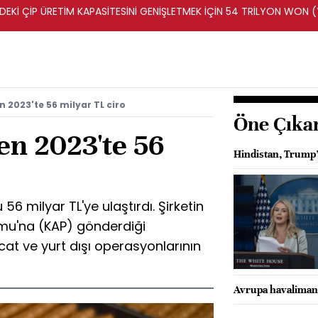
DEKİ ÇİP ÜRETİM KAPASİTESİNİ GENİŞLETMEK İÇİN 54 TRİLYON WON 
n 2023'te 56 milyar TL ciro
Öne Çıka
en 2023'te 56
Hindistan, Trump’ı
 56 milyar TL'ye ulaştırdı. Şirketin
mu'na (KAP) gönderdiği
cat ve yurt dışı operasyonlarının
Avrupa havalimanla