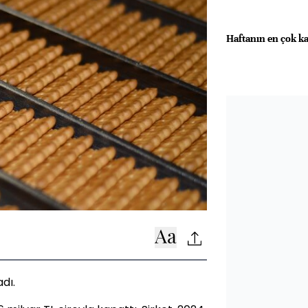
Haftanın en çok k
dı.