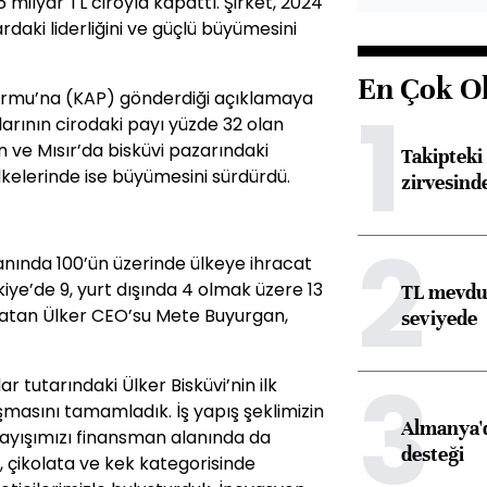
6 milyar TL ciroyla kapattı. Şirket, 2024
rdaki liderliğini ve güçlü büyümesini
En Çok O
ormu’na (KAP) gönderdiği açıklamaya
1
larının cirodaki payı yüzde 32 olan
an ve Mısır’da bisküvi pazarındaki
Takipteki 
ülkelerinde ise büyümesini sürdürdü.
zirvesind
2
yanında 100’ün üzerinde ülkeye ihracat
rkiye’de 9, yurt dışında 4 olmak üzere 13
TL mevdua
rlatan Ülker CEO’su Mete Buyurgan,
seviyede
3
r tutarındaki Ülker Bisküvi’nin ilk
laşmasını tamamladık. İş yapış şeklimizin
Almanya'd
layışımızı finansman alanında da
desteği
i, çikolata ve kek kategorisinde