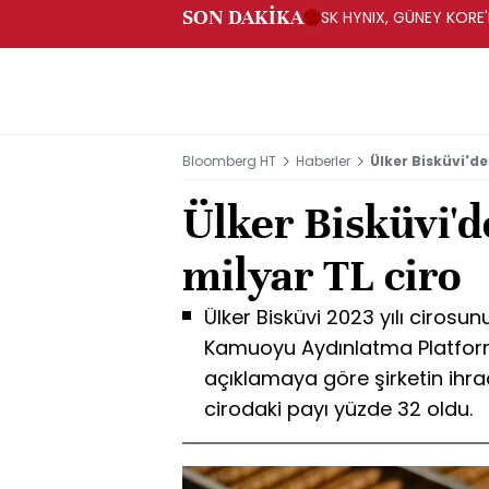
SON DAKİKA
SK HYNIX, GÜNEY KORE'
YATIRIM YAPACAK- BN
Bloomberg HT
Haberler
Ülker Bisküvi'de
Ülker Bisküvi'd
milyar TL ciro
Ülker Bisküvi 2023 yılı cirosunu
Kamuoyu Aydınlatma Platfor
açıklamaya göre şirketin ihra
cirodaki payı yüzde 32 oldu.