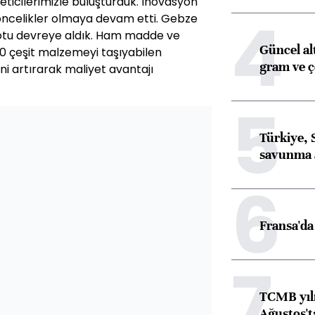
ticilerimizle buluşturduk. İnovasyon
4
 öncelikler olmaya devam etti. Gebze
otu devreye aldık. Ham madde ve
Güncel al
0 çeşit malzemeyi taşıyabilen
gram ve ç
ini artırarak maliyet avantajı
5
Türkiye, 
savunma 
6
Fransa'da 
7
TCMB yılı
Ağustos't