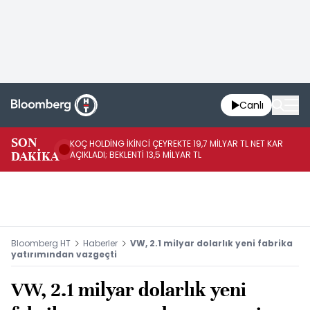
Canlı
SON
KOÇ HOLDİNG İKİNCİ ÇEYREKTE 19,7 MİLYAR TL NET KAR
BO
DAKİKA
AÇIKLADI; BEKLENTİ 13,5 MİLYAR TL
YÜ
Bloomberg HT
Haberler
VW, 2.1 milyar dolarlık yeni fabrika
yatırımından vazgeçti
VW, 2.1 milyar dolarlık yeni