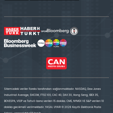
Sitemizdeki veriler Foreks tarafından sağlanmaktadır. NASDAQ, Dow Jones
Industrial Average, SHCOM, FTSE 100, CAC 40, DAX 30, Hang Seng, IBEX 35,
BOVESPA, VİOP ve Tahvil-bono verileri 15 dakika; CME, NYMEX VE S&P verileri 10
dakika gecikmeli verilmektedir. YASAL UYARI © 2026 Kayıtlı Elektronik Posta