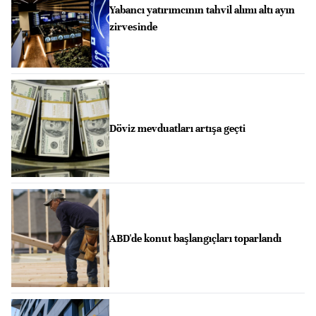
Yabancı yatırımcının tahvil alımı altı ayın
zirvesinde
Döviz mevduatları artışa geçti
ABD'de konut başlangıçları toparlandı