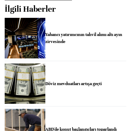
İlgili Haberler
Yabancı yatırımcının tahvil alımı altı ayın
zirvesinde
Döviz mevduatları artışa geçti
ABD'de konut başlangıçları toparlandı