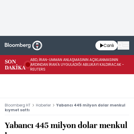
Canlı
ABD, İRAN-UMMAN ANLAŞMASININ AÇIKLANMASININ
AB
SON
ARDINDAN İRAN'A UYGULADIĞI ABLUKAYI KALDIRACAK -
GE
DAKİKA
REUTERS
UY
Bloomberg HT
Haberler
Yabancı 445 milyon dolar menkul
kıymet sattı
Yabancı 445 milyon dolar menkul