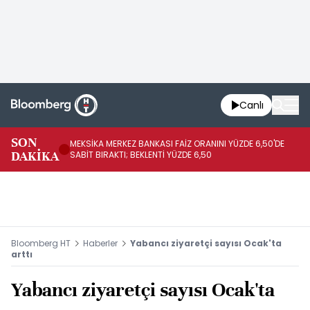
Canlı
SON
MEKSİKA MERKEZ BANKASI FAİZ ORANINI YÜZDE 6,50'DE
OY
DAKİKA
SABİT BIRAKTI; BEKLENTİ YÜZDE 6,50
AÇ
Bloomberg HT
Haberler
Yabancı ziyaretçi sayısı Ocak'ta
arttı
Yabancı ziyaretçi sayısı Ocak'ta