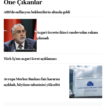
Öne Çıkanlar
ABD'de enflasyon beklentilerin altında geldi
Asgari ücrette ikinci randevudan rakam
çıkmadı
Türk-İş'ten asgari ücret açıklaması
Avrupa Merkez Bankası faiz kararını
açıkladı, büyüme tahminini yükseltti