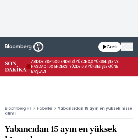
Canlı
ABD'DE S&P 500 ENDEKSİ YÜZDE 0,3 YÜKSELİŞLE VE
SON
HA
NASDAQ 100 ENDEKSİ YÜZDE 0,8 YÜKSELİŞLE GÜNE
DAKİKA
AR
BAŞLADI
Bloomberg HT
Haberler
Yabancıdan 15 ayın en yüksek hisse
alımı
Yabancıdan 15 ayın en yüksek