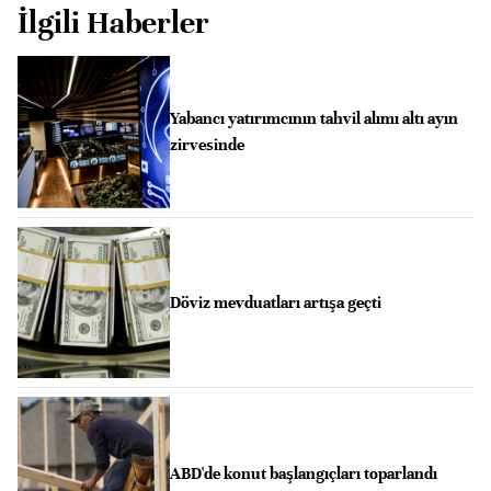
İlgili Haberler
Yabancı yatırımcının tahvil alımı altı ayın
zirvesinde
Döviz mevduatları artışa geçti
ABD'de konut başlangıçları toparlandı