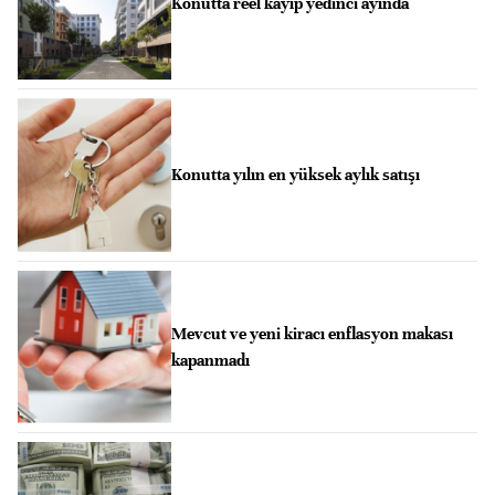
Konutta reel kayıp yedinci ayında
Konutta yılın en yüksek aylık satışı
Mevcut ve yeni kiracı enflasyon makası
kapanmadı