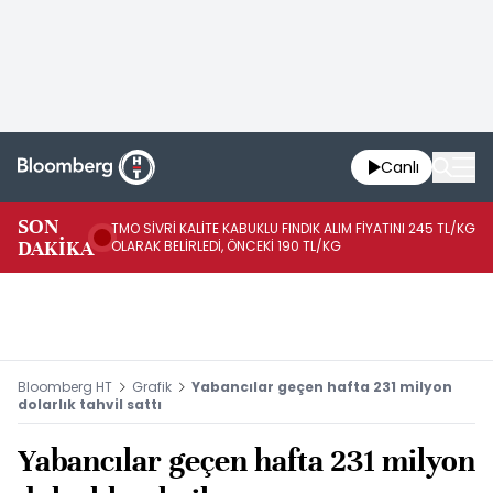
Canlı
SON
TMO SİVRİ KALİTE KABUKLU FINDIK ALIM FİYATINI 245 TL/KG
TM
DAKİKA
OLARAK BELİRLEDİ, ÖNCEKİ 190 TL/KG
TL
Bloomberg HT
Grafik
Yabancılar geçen hafta 231 milyon
dolarlık tahvil sattı
Yabancılar geçen hafta 231 milyon