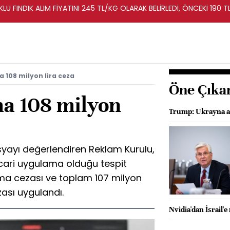
LU FINDIK ALIM FİYATINI 245 TL/KG OLARAK BELİRLEDİ, ÖNCEKİ 190 T
a 108 milyon lira ceza
Öne Çıka
ma 108 milyon
Trump: Ukrayna an
osyayı değerlendiren Reklam Kurulu,
icari uygulama olduğu tespit
ma cezası ve toplam 107 milyon
zası uygulandı.
Nvidia'dan İsrail'e