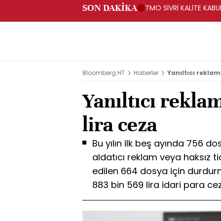
SON DAKİKA
TMO SİVRİ KALİTE KABUK
Bloomberg HT
Haberler
Yanıltıcı reklam
Yanıltıcı rekla
lira ceza
Bu yılın ilk beş ayında 756 d
aldatıcı reklam veya haksız t
edilen 664 dosya için durdur
883 bin 569 lira idari para ce