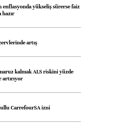
 enflasyonda yükseliş sürerse faiz
a hazır
rvlerinde artış
 maruz kalmak ALS riskini yüzde
 artırıyor
şullu CarrefourSA izni