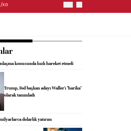
L/KG
TMO LEVANT KALİTE KABUK
nlar
laşma konusunda hızlı hareket etmeli
Trump, Fed başkan adayı Waller'ı "harika"
olarak tanımladı
 milyarlarca dolarlık yatırım