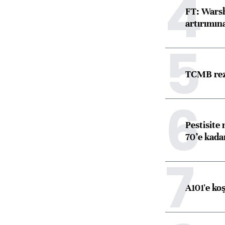
4
FT: Warsh
artırımın
5
TCMB reze
6
Pestisite
70’e kadar
7
A101'e ko