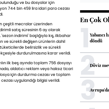
ulunduğu ve bu dosyalar için
on 744 bin 459 lira idari para cezası
i.
En Çok O
1
 çeşitli mecralar üzerinden
irimli satış süresinin 6 ay olarak
Yabancı h
 'sezon indirimi' başlığıyla kış, ilkbahar
döndü
 ve sürekli değişen ürünlerin dahil
keticilerde belirsizlik ve sürekli
2
ekçesiyle durdurulmasına karar verildi.
ılın ilk beş ayında toplam 756 dosyayı
Döviz mev
amada, aldatıcı reklam veya haksız ticari
3
dosya için durdurma cezası ve toplam
cezası uygulandığı bilgisi verildi.
Avrupa'da