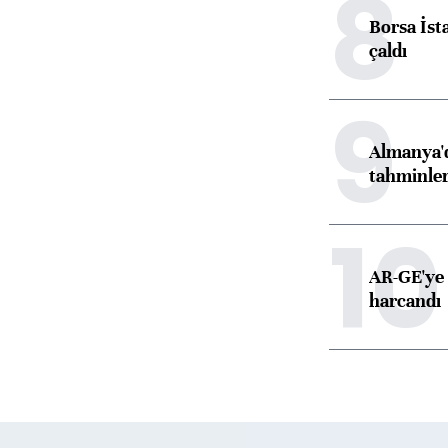
8
Borsa İst
çaldı
9
Almanya'd
tahminler
10
AR-GE'ye 
harcandı