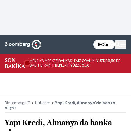
Canlı
SON
MEKSİKA MERKEZ BANKASI FAİZ ORANINI YÜZDE 6,50'DE
OY
DAKİKA
SABİT BIRAKTI; BEKLENTİ YÜZDE 6,50
AÇ
Bloomberg HT
Haberler
Yapı Kredi, Almanya'da banka
alıyor
Yapı Kredi, Almanya'da banka