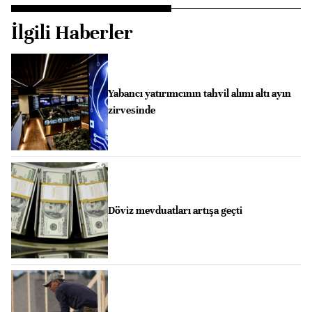
İlgili Haberler
Yabancı yatırımcının tahvil alımı altı ayın
zirvesinde
Döviz mevduatları artışa geçti