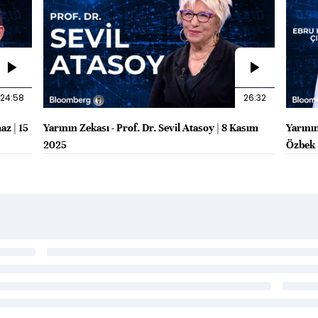
24:58
26:32
az | 15
Yarının Zekası - Prof. Dr. Sevil Atasoy | 8 Kasım
Yarını
2025
Özbek 