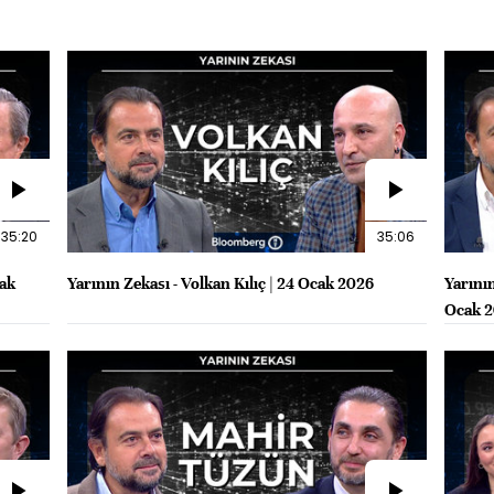
35:20
35:06
cak
Yarının Zekası - Volkan Kılıç | 24 Ocak 2026
Yarının
Ocak 