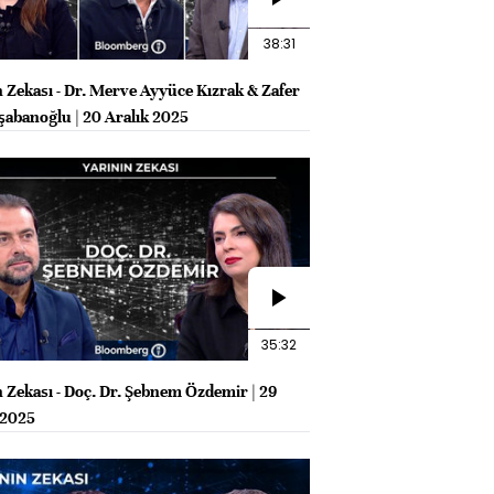
38:31
n Zekası - Dr. Merve Ayyüce Kızrak & Zafer
abanoğlu | 20 Aralık 2025
35:32
n Zekası - Doç. Dr. Şebnem Özdemir | 29
 2025