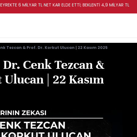
EYREKTE 6 MİLYAR TL NET KAR ELDE ETTİ; BEKLENTİ 4,9 MİLYAR TL
enk Tezcan & Prof. Dr. Korkut Ulucan | 22 Kasım 2025
- Dr. Cenk Tezcan &
t Ulucan | 22 Kasım