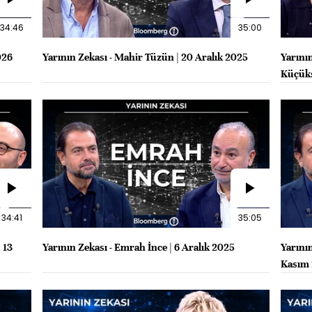
34:46
35:00
026
Yarının Zekası - Mahir Tüzün | 20 Aralık 2025
Yarını
Küçükş
34:41
35:05
 13
Yarının Zekası - Emrah İnce | 6 Aralık 2025
Yarını
Kasım