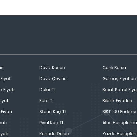
rı
Döviz Kurları
Canlı Borsa
Fiyatı
Döviz Çevirici
Gümüş Fiyatları
n Fiyatı
Dolar TL
Brent Petrol Fiya
iyatı
Euro TL
Bilezik Fiyatları
 Fiyatı
Sterin Kaç TL
BIST 100 Endeksi
yatı
Riyal Kaç TL
Altın Hesaplama
iyatı
Kanada Doları
Yüzde Hesapla