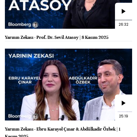
26:32
Yarının Zekası - Prof. Dr. Sevil Atasoy | 8 Kasım 2025
25:19
Yarının Zekası - Ebru Karayel Çınar & Abdülkadir Özbek | 1
Kasım 2025