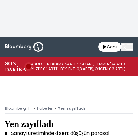
Canlı
SON
ABD'DE ORTALAMA SAATLİK KAZANÇ TEMMUZ'DA AYLIK
AB
DAKİKA
YÜZDE 0,1 ARTTI; BEKLENTİ 0,3 ARTIŞ, ÖNCEKİ 0,3 ARTIŞ
YÜ
Bloomberg HT
Haberler
Yen zayıfladı
Yen zayıfladı
Sanayi üretimindeki sert düşüşün parasal