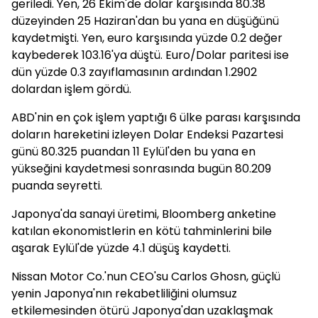
geriledi. Yen, 26 Ekim'de dolar karşısında 80.38
düzeyinden 25 Haziran'dan bu yana en düşüğünü
kaydetmişti. Yen, euro karşısında yüzde 0.2 değer
kaybederek 103.16'ya düştü. Euro/Dolar paritesi ise
dün yüzde 0.3 zayıflamasının ardından 1.2902
dolardan işlem gördü.
ABD'nin en çok işlem yaptığı 6 ülke parası karşısında
doların hareketini izleyen Dolar Endeksi Pazartesi
günü 80.325 puandan 11 Eylül'den bu yana en
yükseğini kaydetmesi sonrasında bugün 80.209
puanda seyretti.
Japonya'da sanayi üretimi, Bloomberg anketine
katılan ekonomistlerin en kötü tahminlerini bile
aşarak Eylül'de yüzde 4.1 düşüş kaydetti.
Nissan Motor Co.'nun CEO'su Carlos Ghosn, güçlü
yenin Japonya'nın rekabetliliğini olumsuz
etkilemesinden ötürü Japonya'dan uzaklaşmak