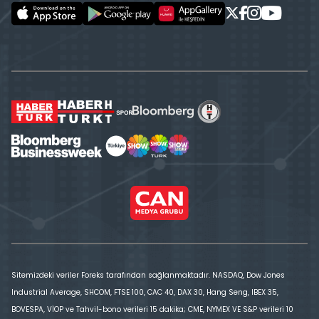
Sitemizdeki veriler Foreks tarafından sağlanmaktadır. NASDAQ, Dow Jones
Industrial Average, SHCOM, FTSE 100, CAC 40, DAX 30, Hang Seng, IBEX 35,
BOVESPA, VİOP ve Tahvil-bono verileri 15 dakika; CME, NYMEX VE S&P verileri 10