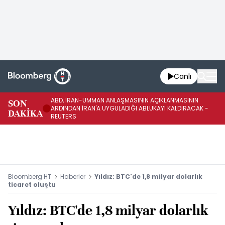
Canlı
ABD, İRAN-UMMAN ANLAŞMASININ AÇIKLANMASININ
AB
SON
ARDINDAN İRAN'A UYGULADIĞI ABLUKAYI KALDIRACAK -
GE
DAKİKA
REUTERS
UY
Bloomberg HT
Haberler
Yıldız: BTC'de 1,8 milyar dolarlık
ticaret oluştu
Yıldız: BTC'de 1,8 milyar dolarlık