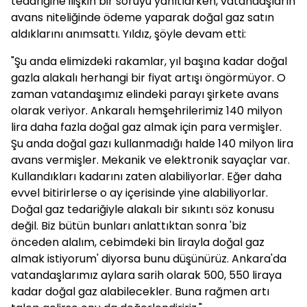
tedariğine ilişkin bir soruyu yanıtlarken, vatandaşların
avans niteliğinde ödeme yaparak doğal gaz satın
aldıklarını anımsattı. Yıldız, şöyle devam etti:
"Şu anda elimizdeki rakamlar, yıl başına kadar doğal
gazla alakalı herhangi bir fiyat artışı öngörmüyor. O
zaman vatandaşımız elindeki parayı şirkete avans
olarak veriyor. Ankaralı hemşehrilerimiz 140 milyon
lira daha fazla doğal gaz almak için para vermişler.
Şu anda doğal gazı kullanmadığı halde 140 milyon lira
avans vermişler. Mekanik ve elektronik sayaçlar var.
Kullandıkları kadarını zaten alabiliyorlar. Eğer daha
evvel bitirirlerse o ay içerisinde yine alabiliyorlar.
Doğal gaz tedariğiyle alakalı bir sıkıntı söz konusu
değil. Biz bütün bunları anlattıktan sonra 'biz
önceden alalım, cebimdeki bin lirayla doğal gaz
almak istiyorum' diyorsa bunu düşünürüz. Ankara'da
vatandaşlarımız aylara sarih olarak 500, 550 liraya
kadar doğal gaz alabilecekler. Buna rağmen artı