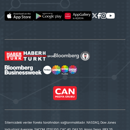
Sitemizdeki veriler Foreks tarafından sağlanmaktadır. NASDAQ, Dow Jones
Industrial Average, SHCOM, FTSE 100, CAC 40, DAX 30, Hang Seng, IBEX 35,