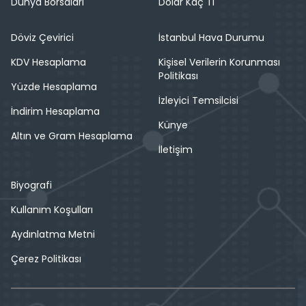
Dünya Borsaları
Dolar Kaç Tl
Döviz Çevirici
İstanbul Hava Durumu
KDV Hesaplama
Kişisel Verilerin Korunması
Politikası
Yüzde Hesaplama
İzleyici Temsilcisi
İndirim Hesaplama
Künye
Altın ve Gram Hesaplama
İletişim
Biyografi
Kullanım Koşulları
Aydınlatma Metni
Çerez Politikası