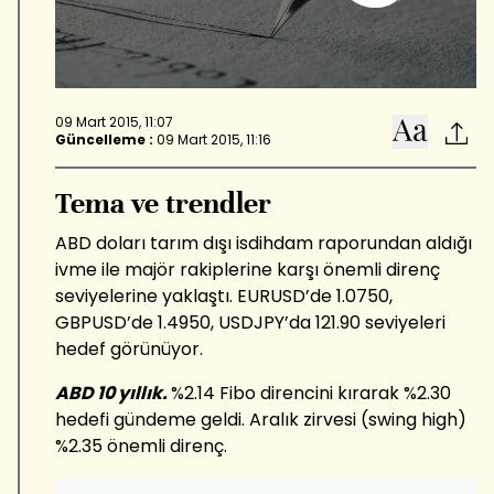
09 Mart 2015, 11:07
Güncelleme :
09 Mart 2015, 11:16
Tema ve trendler
ABD doları tarım dışı isdihdam raporundan aldığı
ivme ile majör rakiplerine karşı önemli direnç
seviyelerine yaklaştı. EURUSD’de 1.0750,
GBPUSD’de 1.4950, USDJPY’da 121.90 seviyeleri
hedef görünüyor.
ABD 10 yıllık.
%2.14 Fibo direncini kırarak %2.30
hedefi gündeme geldi. Aralık zirvesi (swing high)
%2.35 önemli direnç.