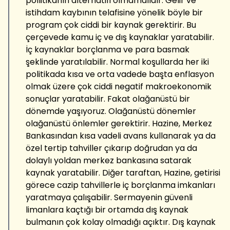
pollitikanın alternatifi olmamalıdır. Gelir ve
istihdam kaybının telafisine yönelik böyle bir
program çok ciddi bir kaynak gerektirir. Bu
çerçevede kamu iç ve dış kaynaklar yaratabilir.
İç kaynaklar borçlanma ve para basmak
şeklinde yaratılabilir. Normal koşullarda her iki
politikada kısa ve orta vadede başta enflasyon
olmak üzere çok ciddi negatif makroekonomik
sonuçlar yaratabilir. Fakat olağanüstü bir
dönemde yaşıyoruz. Olağanüstü dönemler
olağanüstü önlemler gerektirir. Hazine, Merkez
Bankasından kısa vadeli avans kullanarak ya da
özel tertip tahviller çıkarıp doğrudan ya da
dolaylı yoldan merkez bankasına satarak
kaynak yaratabilir. Diğer taraftan, Hazine, getirisi
görece cazip tahvillerle iç borçlanma imkanları
yaratmaya çalışabilir. Sermayenin güvenli
limanlara kaçtığı bir ortamda dış kaynak
bulmanın çok kolay olmadığı açıktır. Dış kaynak