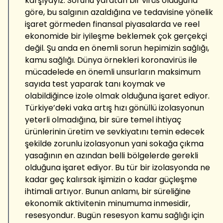
karşıyayız. Sorunu yaratan bir virüs olduğuna
göre, bu salgının azaldığına ve tedavisine yönelik
işaret görmeden finansal piyasalarda ve reel
ekonomide bir iyileşme beklemek çok gerçekçi
değil. Şu anda en önemli sorun hepimizin sağlığı,
kamu sağlığı. Dünya örnekleri koronavirüs ile
mücadelede en önemli unsurların maksimum
sayıda test yaparak tanı koymak ve
olabildiğince izole olmak olduğuna işaret ediyor.
Türkiye’deki vaka artış hızı gönüllü izolasyonun
yeterli olmadığına, bir süre temel ihtiyaç
ürünlerinin üretim ve sevkiyatını temin edecek
şekilde zorunlu izolasyonun yani sokağa çıkma
yasağının en azından belli bölgelerde gerekli
olduğuna işaret ediyor. Bu tür bir izolasyonda ne
kadar geç kalırsak işimizin o kadar güçleşme
ihtimali artıyor. Bunun anlamı, bir süreliğine
ekonomik aktivitenin minumuma inmesidir,
resesyondur. Bugün resesyon kamu sağlığı için