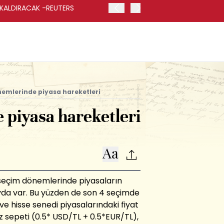
 KALDIRACAK -REUTERS
ABD DIŞİŞLERİ BAKANLIĞI
UYGULANACAK
emlerinde piyasa hareketleri
 piyasa hareketleri
seçim dönemlerinde piyasaların
ayda var. Bu yüzden de son 4 seçimde
ve hisse senedi piyasalarındaki fiyat
iz sepeti (0.5* USD/TL + 0.5*EUR/TL),