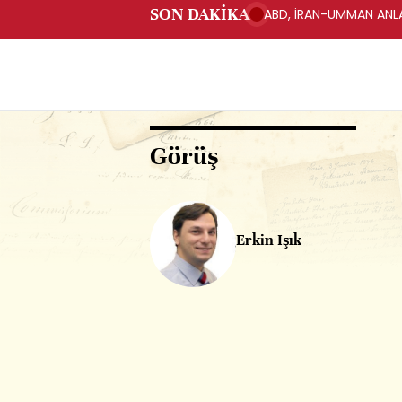
SON DAKİKA
ABD, İRAN-UMMAN ANLA
Görüş
Erkin Işık