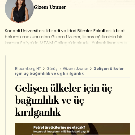
Gizem Uzuner
Kocaeli Üniversitesi İktisadi ve İdari Bilimler Fakültesi İktisat
bölümü mezunu olan Gizem Uzuner, lisans eğitiminin bir
kısmını Sofya'da MT&M College'daokudu. Yüksek lisansını ise
Bilgi Üniversitesi Sosyal Bilimler Enstitüsü,
Financial Economics bölümünde tamamladı. Lisans eğitimi
esnasında Amerika ve Yunanistan'daçeşitli şirketlerin finans
departmanlarında çalıştı. Türkiye'de ise Gedik
Bloomberg HT
Görüş
Gizem Uzuner
Gelişen ülkeler
Yatırım Holding Kaldıraçlı İşlemler Departmanı'nda ve
için üç bağımlılık ve üç kırılganlık
Destek Menkul Değerler'de Araştırmabölümünde görev aldı.
Sermaye Piyasası Kurulu'nun yetkilendirmesiyle Türev
Gelişen ülkeler için üç
Araçlar ve İleri Düzey lisanslarına sahip. 2015'de kadrosuna
dahil olduğu Bloomberg HT Araştırma Müdürü olarak
bağımlılık ve üç
kariyerine devam ediyor.
kırılganlık