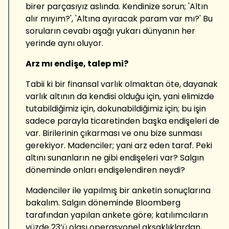
birer parçasıyız aslında. Kendinize sorun; 'Altın
alır mıyım?', 'Altına ayıracak param var mı?' Bu
soruların cevabı aşağı yukarı dünyanın her
yerinde aynı oluyor.
Arz mı endişe, talep mi?
Tabii ki bir finansal varlık olmaktan öte, dayanak
varlık altının da kendisi olduğu için, yani elimizde
tutabildiğimiz için, dokunabildiğimiz için; bu işin
sadece parayla ticaretinden başka endişeleri de
var. Birilerinin çıkarması ve onu bize sunması
gerekiyor. Madenciler; yani arz eden taraf. Peki
altını sunanların ne gibi endişeleri var? Salgın
döneminde onları endişelendiren neydi?
Madenciler ile yapılmış bir anketin sonuçlarına
bakalım. Salgın döneminde Bloomberg
tarafından yapılan ankete göre; katılımcıların
yüzde 23’ü olası operasyonel aksaklıklardan,