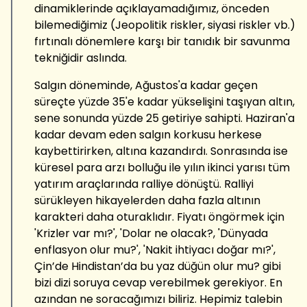
dinamiklerinde açıklayamadığımız, önceden
bilemediğimiz (Jeopolitik riskler, siyasi riskler vb.)
fırtınalı dönemlere karşı bir tanıdık bir savunma
tekniğidir aslında.
Salgın döneminde, Ağustos'a kadar geçen
süreçte yüzde 35'e kadar yükselişini taşıyan altın,
sene sonunda yüzde 25 getiriye sahipti. Haziran'a
kadar devam eden salgın korkusu herkese
kaybettirirken, altına kazandırdı. Sonrasında ise
küresel para arzı bolluğu ile yılın ikinci yarısı tüm
yatırım araçlarında ralliye dönüştü. Ralliyi
sürükleyen hikayelerden daha fazla altının
karakteri daha oturaklıdır. Fiyatı öngörmek için
'Krizler var mı?', 'Dolar ne olacak?, 'Dünyada
enflasyon olur mu?', 'Nakit ihtiyacı doğar mı?',
Çin’de Hindistan’da bu yaz düğün olur mu? gibi
bizi dizi soruya cevap verebilmek gerekiyor. En
azından ne soracağımızı biliriz. Hepimiz talebin