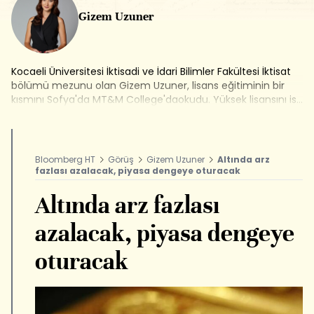
Gizem Uzuner
Kocaeli Üniversitesi İktisadi ve İdari Bilimler Fakültesi İktisat
bölümü mezunu olan Gizem Uzuner, lisans eğitiminin bir
kısmını Sofya'da MT&M College'daokudu. Yüksek lisansını ise
Bilgi Üniversitesi Sosyal Bilimler Enstitüsü,
Financial Economics bölümünde tamamladı. Lisans eğitimi
esnasında Amerika ve Yunanistan'daçeşitli şirketlerin finans
departmanlarında çalıştı. Türkiye'de ise Gedik
Bloomberg HT
Görüş
Gizem Uzuner
Altında arz
Yatırım Holding Kaldıraçlı İşlemler Departmanı'nda ve
fazlası azalacak, piyasa dengeye oturacak
Destek Menkul Değerler'de Araştırmabölümünde görev aldı.
Sermaye Piyasası Kurulu'nun yetkilendirmesiyle Türev
Altında arz fazlası
Araçlar ve İleri Düzey lisanslarına sahip. 2015'de kadrosuna
dahil olduğu Bloomberg HT Araştırma Müdürü olarak
azalacak, piyasa dengeye
kariyerine devam ediyor.
oturacak