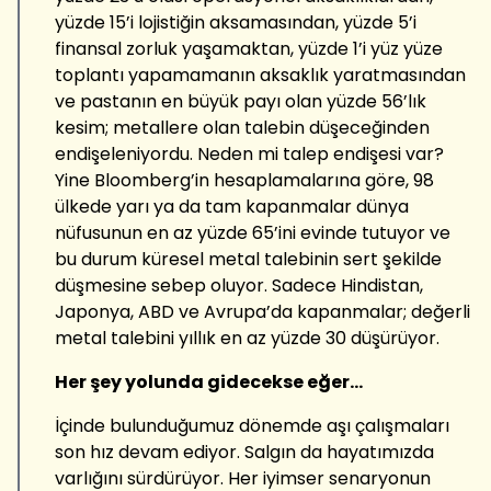
yüzde 15’i lojistiğin aksamasından, yüzde 5’i
finansal zorluk yaşamaktan, yüzde 1’i yüz yüze
toplantı yapamamanın aksaklık yaratmasından
ve pastanın en büyük payı olan yüzde 56’lık
kesim; metallere olan talebin düşeceğinden
endişeleniyordu. Neden mi talep endişesi var?
Yine Bloomberg’in hesaplamalarına göre, 98
ülkede yarı ya da tam kapanmalar dünya
nüfusunun en az yüzde 65’ini evinde tutuyor ve
bu durum küresel metal talebinin sert şekilde
düşmesine sebep oluyor. Sadece Hindistan,
Japonya, ABD ve Avrupa’da kapanmalar; değerli
metal talebini yıllık en az yüzde 30 düşürüyor.
Her şey yolunda gidecekse eğer...
İçinde bulunduğumuz dönemde aşı çalışmaları
son hız devam ediyor. Salgın da hayatımızda
varlığını sürdürüyor. Her iyimser senaryonun