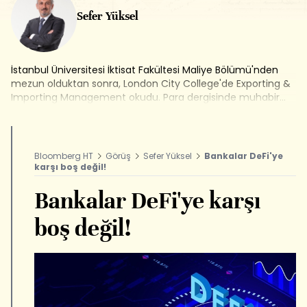
Sefer Yüksel
İstanbul Üniversitesi İktisat Fakültesi Maliye Bölümü'nden
mezun olduktan sonra, London City College'de Exporting &
Importing Management okudu. Para dergisinde muhabir
olarak kariyerine başlayan Yüksel, sırasıyla Akşam, Referans
ve Habertürk gazetelerinde borsa-finans editörü olarak
çalıştı. Habertürk gazetesinde spor ekonomisi alanında köşe
yazıları yazdı. 2018 yılından bu yana Bloomberg HT'de editör
Bloomberg HT
Görüş
Sefer Yüksel
Bankalar DeFi'ye
olarak görev alıyor, Finansal Teknoloji programını hazırlayıp
karşı boş değil!
sunuyor.
Bankalar DeFi'ye karşı
boş değil!