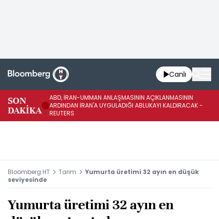
Canlı
ABD, İRAN-UMMAN ANLAŞMASININ AÇIKLANMASININ
AB
SON
ARDINDAN İRAN'A UYGULADIĞI ABLUKAYI KALDIRACAK -
GE
DAKİKA
REUTERS
UY
Bloomberg HT
Tarım
Yumurta üretimi 32 ayın en düşük
seviyesinde
Yumurta üretimi 32 ayın en