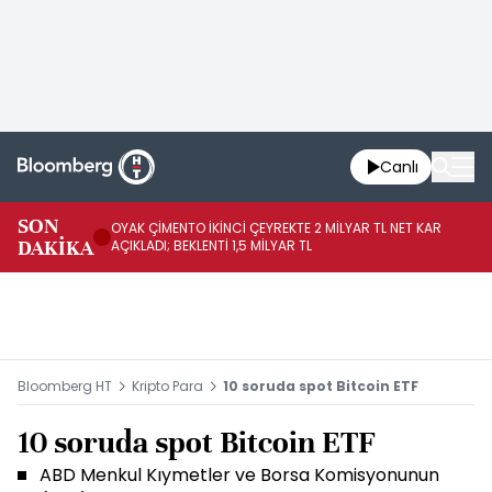
Canlı
İR
SON
OYAK ÇİMENTO İKİNCİ ÇEYREKTE 2 MİLYAR TL NET KAR
YÖ
DAKİKA
AÇIKLADI; BEKLENTİ 1,5 MİLYAR TL
OL
Bloomberg HT
Kripto Para
10 soruda spot Bitcoin ETF
10 soruda spot Bitcoin ETF
ABD Menkul Kıymetler ve Borsa Komisyonunun