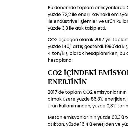
Bu dönemde toplam emisyonlarda C
yüzde 72,2 ile enerji kaynaklı emisyon
ile endüstriyel işlemler ve ürün kullan
yüzde 3,3 ile atık takip etti.
CO2 eşdeğeri olarak 2017 yılı toplam
yüzde 140,1 artış gösterdi. 1990'da 
4 ton/kişi olarak hesaplanırken, bu d
hesaplandı.
CO2 İÇİNDEKİ EMİSYO
ENERJİNİN
2017'de toplam CO2 emisyonlarının y
olmak üzere yüzde 86,3'ü enerjiden, 
ürün kullanımından, yüzde 0,3'ü tarı
Metan emisyonlarının yüzde 62,3'ü ta
atıktan, yüzde 16,4'ü enerjiden ve yü