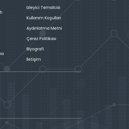
İzleyici Temsilcisi
tı
Kullanım Koşulları
Aydınlatma Metni
Çerez Politikası
Biyografi
ma
İletişim