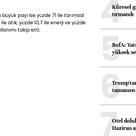
4
Küresel gı
tırmandı
büyük payı ise yüzde 71 ile tarımsal
 ile atık, yüzde 10,7 ile enerji ve yüzde
5
llanımı takip etti.
BofA: Yatı
yüksek se
6
Trump'tan
tamamen o
7
Otel dolu
Haziran a