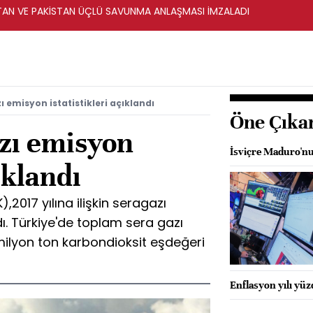
STAN VE PAKİSTAN ÜÇLÜ SAVUNMA ANLAŞMASI İMZALADI
zı emisyon istatistikleri açıklandı
Öne Çıka
azı emisyon
İsviçre Maduro'nu
çıklandı
),2017 yılına ilişkin seragazı
adı. Türkiye'de toplam sera gazı
milyon ton karbondioksit eşdeğeri
Enflasyon yılı yü