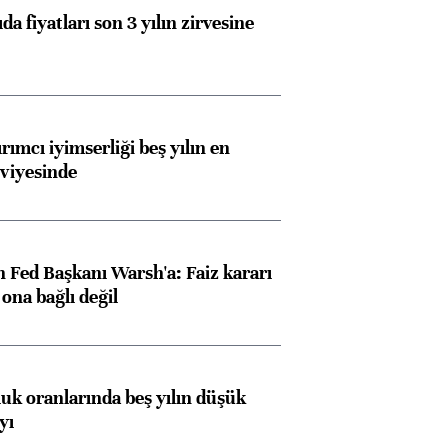
da fiyatları son 3 yılın zirvesine
rımcı iyimserliği beş yılın en
viyesinde
 Fed Başkanı Warsh'a: Faiz kararı
na bağlı değil
luk oranlarında beş yılın düşük
yı