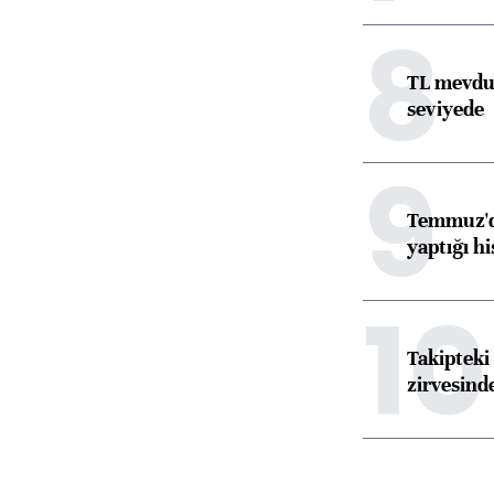
8
TL mevdua
seviyede
9
Temmuz'da
yaptığı hi
10
Takipteki 
zirvesind