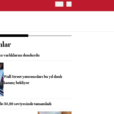
TRUMP: WARSH OLDUKÇA 
nlar
n varlıklarını dondurdu
Wall Street yatırımcıları bu yıl ılımlı
kazanç bekliyor
zde 30,89 seviyesinde tamamladı