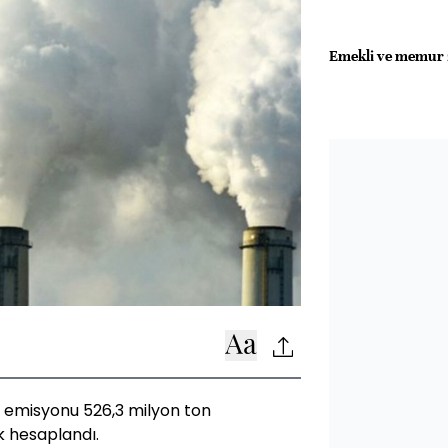
Emekli ve memur z
ı emisyonu 526,3 milyon ton
k hesaplandı.