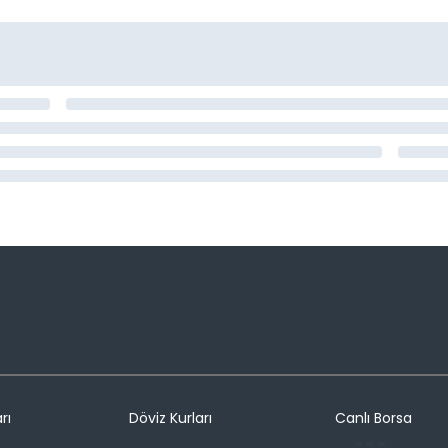
rı
Döviz Kurları
Canlı Borsa