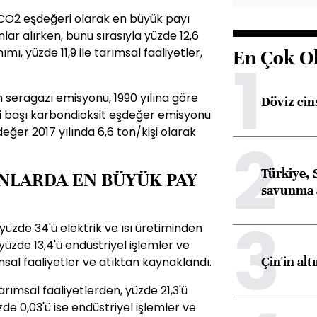
O2 eşdeğeri olarak en büyük payı
lar alırken, bunu sırasıyla yüzde 12,6
ımı, yüzde 11,9 ile tarımsal faaliyetler,
En Çok O
1
 seragazı emisyonu, 1990 yılına göre
Döviz cins
kişi başı karbondioksit eşdeğer emisyonu
eğer 2017 yılında 6,6 ton/kişi olarak
2
Türkiye, 
NLARDA EN BÜYÜK PAY
savunma 
3
üzde 34'ü elektrik ve ısı üretiminden
yüzde 13,4'ü endüstriyel işlemler ve
Çin'in alt
msal faaliyetler ve atıktan kaynaklandı.
rımsal faaliyetlerden, yüzde 21,3'ü
zde 0,03'ü ise endüstriyel işlemler ve