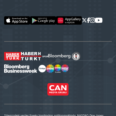
Sitemizdeki veriler Foreks tarafından sağlanmaktadır. NASDAQ, Dow Jones