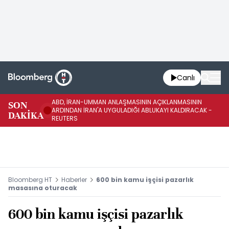
Canlı
ABD, İRAN-UMMAN ANLAŞMASININ AÇIKLANMASININ
AB
SON
ARDINDAN İRAN'A UYGULADIĞI ABLUKAYI KALDIRACAK -
GE
DAKİKA
REUTERS
UY
Bloomberg HT
Haberler
600 bin kamu işçisi pazarlık
masasına oturacak
600 bin kamu işçisi pazarlık