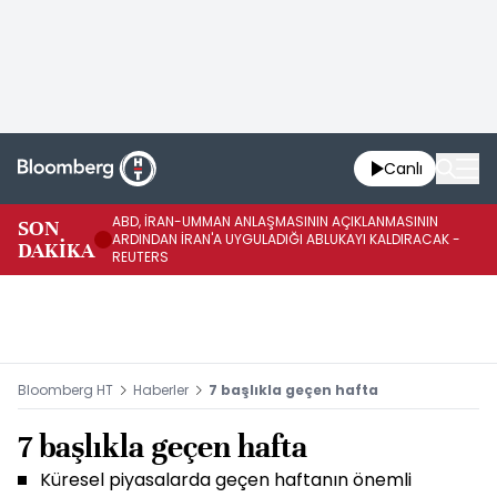
Canlı
ABD, İRAN-UMMAN ANLAŞMASININ AÇIKLANMASININ
AB
SON
ARDINDAN İRAN'A UYGULADIĞI ABLUKAYI KALDIRACAK -
GE
DAKİKA
REUTERS
UY
Bloomberg HT
Haberler
7 başlıkla geçen hafta
7 başlıkla geçen hafta
Küresel piyasalarda geçen haftanın önemli