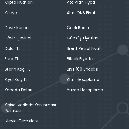
Kripto Fiyatları
Ata Altın Fiyatı
Künye
Altın ONS Fiyatı
Döviz Kurları
Canlı Borsa
Döviz Çevirici
Gümüş Fiyatları
Dolar TL
Brent Petrol Fiyatı
Euro TL
Bilezik Fiyatları
Sterin Kaç TL
BIST 100 Endeksi
Riyal Kaç TL
Altın Hesaplama
Kanada Doları
Yüzde Hesaplama
Kişisel Verilerin Korunması
Politikası
İzleyici Temsilcisi