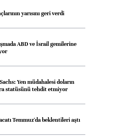
larının yarısını geri verdi
aşmada ABD ve İsrail gemilerine
iyor
achs: Yen müdahalesi doların
ra statüsünü tehdit etmiyor
racatı Temmuz'da beklentileri aştı