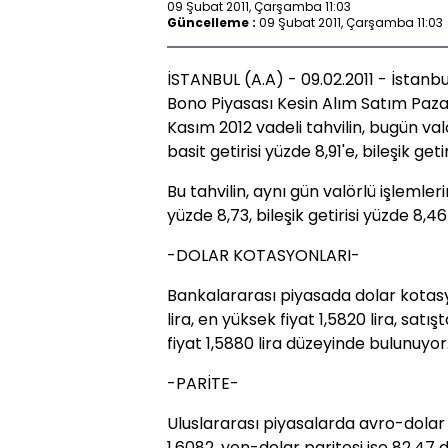
09 Şubat 2011, Çarşamba 11:03
Güncelleme :
09 Şubat 2011, Çarşamba 11:03
İSTANBUL (A.A) - 09.02.2011 - İstanb
Bono Piyasası Kesin Alım Satım Paza
Kasım 2012 vadeli tahvilin, bugün valö
basit getirisi yüzde 8,91'e, bileşik geti
Bu tahvilin, aynı gün valörlü işlemler
yüzde 8,73, bileşik getirisi yüzde 8,4
-DOLAR KOTASYONLARI-
Bankalararası piyasada dolar kotasy
lira, en yüksek fiyat 1,5820 lira, satı
fiyat 1,5880 lira düzeyinde bulunuyor
-PARİTE-
Uluslararası piyasalarda avro-dolar p
1,6082, yen-dolar paritesi ise 82,47