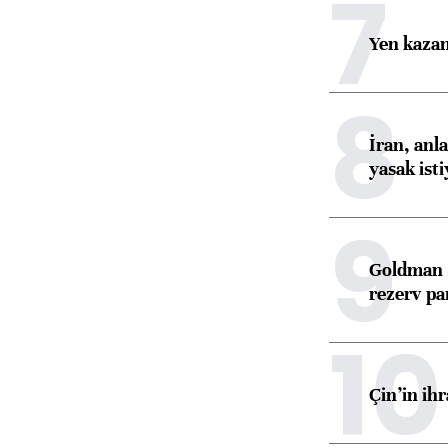
7
Yen kazanç
8
İran, anl
yasak ist
9
Goldman S
rezerv pa
10
Çin’in ih