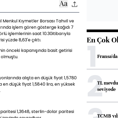
ul Menkul Kıymetler Borsası Tahvil ve
rında işlem gören gösterge kağıdı 7
rlü işlemlerinin saat 10.30itibarıyla
En Çok O
1
risi yüzde 8,63'e çıktı.
inin önceki kapanışında basit getirisi
Fransa'da 
6 olmuştu.
2
onlarında alışta en düşük fiyat 1,5780
TL mevdua
şta en düşük fiyat 1,5840 lira, en yüksek
seviyede
.
aritesi 1,3648, sterlin-dolar paritesi
TCMB yılı
 düzeyinde seyrediyor.