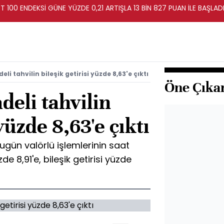
T 100 ENDEKSİ GÜNE YÜZDE 0,21 ARTIŞLA 13 BİN 827 PUAN İLE BAŞLAD
li tahvilin bileşik getirisi yüzde 8,63'e çıktı
Öne Çıka
deli tahvilin
 yüzde 8,63'e çıktı
bugün valörlü işlemlerinin saat
zde 8,91'e, bileşik getirisi yüzde