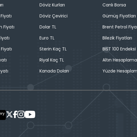
rı
Döviz Kurları
Canlı Borsa
Fiyatı
Döviz Çevirici
Gümüş Fiyatları
n Fiyatı
Dolar TL
Brent Petrol Fiya
iyatı
Euro TL
Bilezik Fiyatları
 Fiyatı
Sterin Kaç TL
BIST 100 Endeksi
yatı
Riyal Kaç TL
Altın Hesaplama
iyatı
Kanada Doları
Yüzde Hesapla