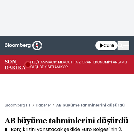
Canlı
SON
FED/HAMMACK: MEVCUT FAİZ ORANI EKONOMİYİ ANLAMLI
FE
DAKİKA
ÖLÇÜDE KISITLAMIYOR
İH
Bloomberg HT
Haberler
AB büyüme tahminlerini düşürdü
AB büyüme tahminlerini düşürdü
Borç krizini yansıtacak şekilde Euro Bölgesi'nin 2.