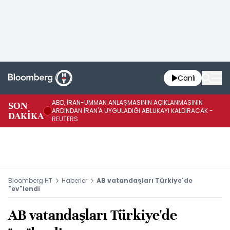
Canlı
ABD, İRAN-UMMAN ANLAŞMASININ AÇIKLANMASININ
AB
SON
ARDINDAN İRAN'A UYGULADIĞI ABLUKAYI KALDIRACAK -
GE
DAKİKA
REUTERS
UY
Bloomberg HT
Haberler
AB vatandaşları Türkiye'de
"ev"lendi
AB vatandaşları Türkiye'de