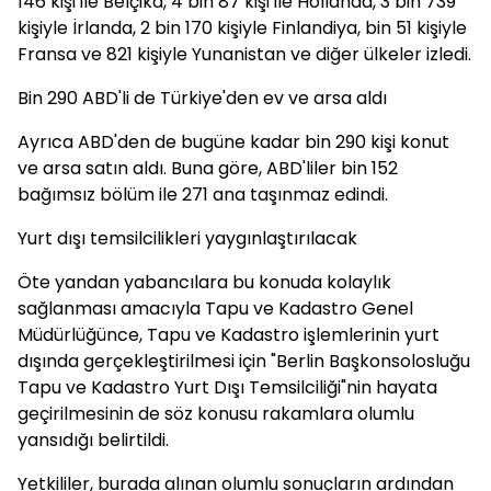
146 kişi ile Belçika, 4 bin 87 kişi ile Hollanda, 3 bin 739
kişiyle İrlanda, 2 bin 170 kişiyle Finlandiya, bin 51 kişiyle
Fransa ve 821 kişiyle Yunanistan ve diğer ülkeler izledi.
Bin 290 ABD'li de Türkiye'den ev ve arsa aldı
Ayrıca ABD'den de bugüne kadar bin 290 kişi konut
ve arsa satın aldı. Buna göre, ABD'liler bin 152
bağımsız bölüm ile 271 ana taşınmaz edindi.
Yurt dışı temsilcilikleri yaygınlaştırılacak
Öte yandan yabancılara bu konuda kolaylık
sağlanması amacıyla Tapu ve Kadastro Genel
Müdürlüğünce, Tapu ve Kadastro işlemlerinin yurt
dışında gerçekleştirilmesi için "Berlin Başkonsolosluğu
Tapu ve Kadastro Yurt Dışı Temsilciliği"nin hayata
geçirilmesinin de söz konusu rakamlara olumlu
yansıdığı belirtildi.
Yetkililer, burada alınan olumlu sonuçların ardından