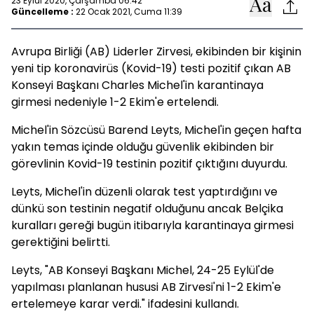
23 Eylül 2020, Çarşamba 06:42
Güncelleme :
22 Ocak 2021, Cuma 11:39
Avrupa Birliği (AB) Liderler Zirvesi, ekibinden bir kişinin
yeni tip koronavirüs (Kovid-19) testi pozitif çıkan AB
Konseyi Başkanı Charles Michel'in karantinaya
girmesi nedeniyle 1-2 Ekim'e ertelendi.
Michel'in Sözcüsü Barend Leyts, Michel'in geçen hafta
yakın temas içinde olduğu güvenlik ekibinden bir
görevlinin Kovid-19 testinin pozitif çıktığını duyurdu.
Leyts, Michel'in düzenli olarak test yaptırdığını ve
dünkü son testinin negatif olduğunu ancak Belçika
kuralları gereği bugün itibarıyla karantinaya girmesi
gerektiğini belirtti.
Leyts, "AB Konseyi Başkanı Michel, 24-25 Eylül'de
yapılması planlanan hususi AB Zirvesi'ni 1-2 Ekim'e
ertelemeye karar verdi." ifadesini kullandı.