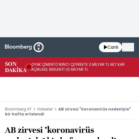
Canlı
İR
SON
OYAK ÇİMENTO İKİNCİ ÇEYREKTE 2 MİLYAR TL NET KAR
YÖ
DAKİKA
AÇIKLADI; BEKLENTİ 1,5 MİLYAR TL
OL
Bloomberg HT
Haberler
AB zirvesi "koronavirüs nedeniyle"
bir hafta ertelendi
AB zirvesi "koronavirüs