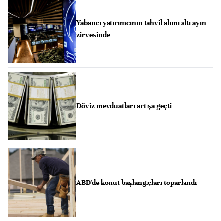
Yabancı yatırımcının tahvil alımı altı ayın
zirvesinde
Döviz mevduatları artışa geçti
ABD'de konut başlangıçları toparlandı