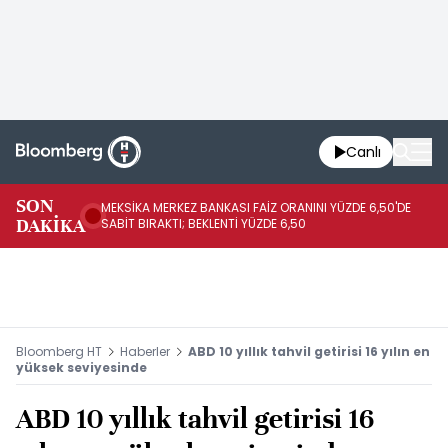
Canlı
SON
MEKSİKA MERKEZ BANKASI FAİZ ORANINI YÜZDE 6,50'DE
OY
DAKİKA
SABİT BIRAKTI; BEKLENTİ YÜZDE 6,50
AÇ
Bloomberg HT
Haberler
ABD 10 yıllık tahvil getirisi 16 yılın en
yüksek seviyesinde
ABD 10 yıllık tahvil getirisi 16