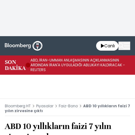
Canlı
ABD, İRAN-UMMAN ANLAŞMASININ AÇIKLANMASININ
AB
SON
ARDINDAN İRAN'A UYGULADIĞI ABLUKAYI KALDIRACAK -
GE
DAKİKA
REUTERS
UY
Bloomberg HT
Piyasalar
Faiz-Bono
ABD 10 yıllıkların faizi 7
yılın zirvesine çıktı
ABD 10 yıllıkların faizi 7 yılın