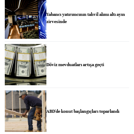
Yabancı yatırımcının tahvil alımı altı ayın
zirvesinde
Döviz mevduatları artışa geçti
ABD'de konut başlangıçları toparlandı