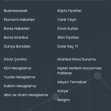
Businessweek
Kripto Fiyatları
Ekonomi Haberleri
Canlı Yayın
Borsa Haberleri
Döviz Kurları
Borsa İstanbul
Altın Fiyatları
Dünya Borsaları
Dolar Kaç Tl
Döviz Çevirici
İstanbul Hava Durumu
KDV Hesaplama
Kişisel Verilerin Korunması
Politikası
Yüzde Hesaplama
İzleyici Temsilcisi
İndirim Hesaplama
Künye
Altın ve Gram Hesaplama
İletişim