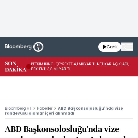
Canlı
SON
PETKİM İKİNCİ ÇEYREKTE 4,1 MİLYAR TL NET KAR AÇIKLADI,
İR
DAKİKA
BEKLENTİ 3,8 MİLYAR TL
UY
Bloomberg HT
Haberler
ABD Başkonsolosluğu'nda vize
randevusu olanlar içeri alınmadı
ABD Başkonsolosluğu'nda vize