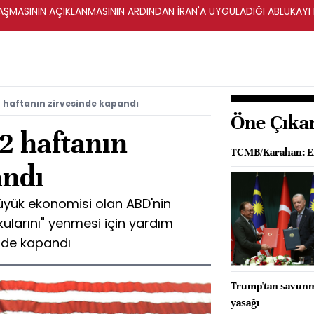
ŞMASININ AÇIKLANMASININ ARDINDAN İRAN'A UYGULADIĞI ABLUKAYI
2 haftanın zirvesinde kapandı
Öne Çıka
2 haftanın
TCMB/Karahan: Enf
andı
üyük ekonomisi olan ABD'nin
kularını" yenmesi için yardım
inde kapandı
Trump'tan savunma 
yasağı