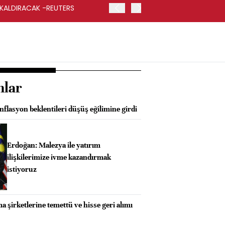
 KALDIRACAK -REUTERS
ABD DIŞİŞLERİ BAKANLIĞI
UYGULANACAK
nlar
lasyon beklentileri düşüş eğilimine girdi
Erdoğan: Malezya ile yatırım
ilişkilerimize ivme kazandırmak
istiyoruz
şirketlerine temettü ve hisse geri alımı