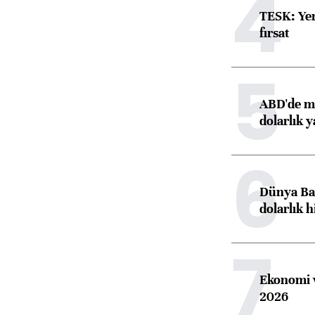
4
TESK: Yen
fırsat
5
ABD'de ma
dolarlık y
6
Dünya Ban
dolarlık h
7
Ekonomi v
2026