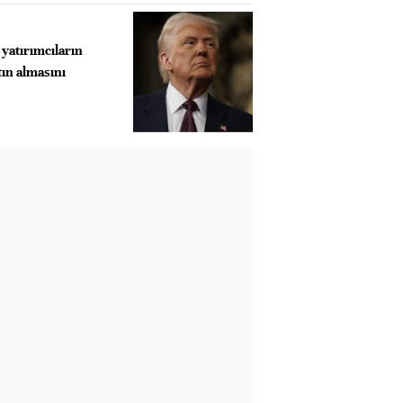
yatırımcıların
tın almasını