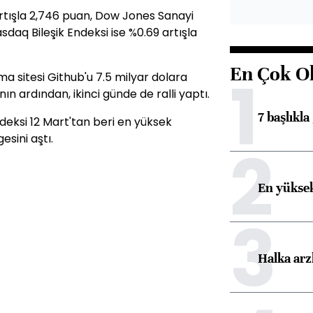
rtışla 2,746 puan, Dow Jones Sanayi
sdaq Bileşik Endeksi ise %0.69 artışla
En Çok O
1
a sitesi Github'u 7.5 milyar dolara
n ardından, ikinci günde de ralli yaptı.
7 başlıkla
eksi 12 Mart'tan beri en yüksek
esini aştı.
2
En yüksek
3
Halka arz