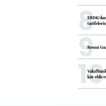
8
EBDK'dan 
tarifeleri
9
Resmi Ga
10
VakıfBank
kâr elde e