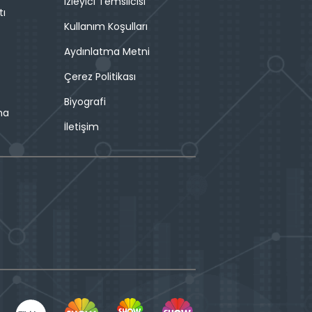
İzleyici Temsilcisi
tı
Kullanım Koşulları
Aydınlatma Metni
Çerez Politikası
Biyografi
ma
İletişim