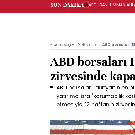
SON DAKİKA
ABD, İRAN-UMMAN ANLA
Bloomberg HT
Haberler
ABD borsaları 1
ABD borsaları 1
zirvesinde kap
ABD borsaları, dünyanın en b
yatırımcılara "korumacılık kor
etmesiyle, 12 haftanın zirves