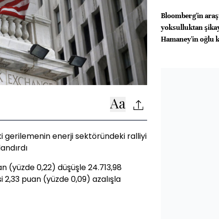
Bloomberg'in araşt
yoksulluktan şika
Hamaney'in oğlu k
imparatorluğu k
 gerilemenin enerji sektöründeki ralliyi
landırdı
n (yüzde 0,22) düşüşle 24.713,98
2,33 puan (yüzde 0,09) azalışla