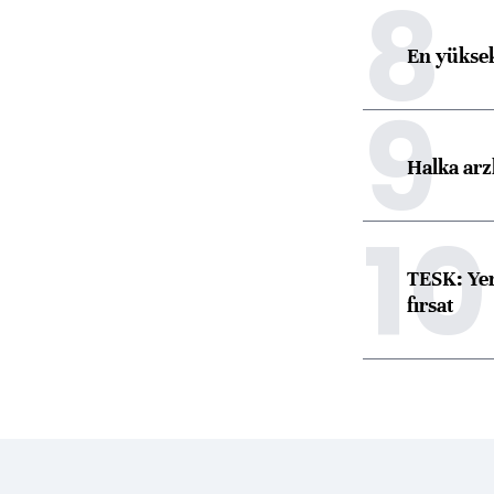
8
En yüksek
9
Halka arz
10
TESK: Yen
fırsat