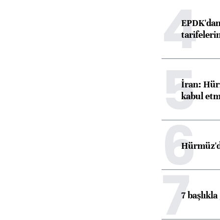
4
EPDK'dan 
tarifeleri
5
İran: Hür
kabul etm
6
Hürmüz'de
7
7 başlıkla