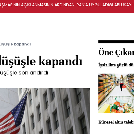
ŞMASININ AÇIKLANMASININ ARDINDAN İRAN'A UYGULADIĞI ABLUKAYI
düşüşle kapandı
Öne Çıka
düşüşle kapandı
İşsizlikte güçlü d
üşüşle sonlandırdı
Küresel altın taleb