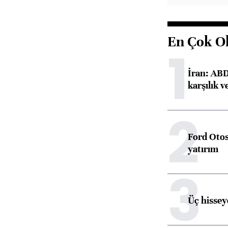
En Çok O
1
İran: ABD 
karşılık v
2
Ford Otos
yatırım
3
Üç hisseye