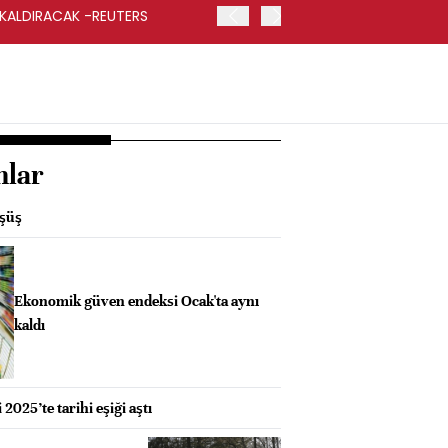
 KALDIRACAK -REUTERS
ABD DIŞİŞLERİ BAKANLIĞI
UYGULANACAK
nlar
üşüş
Ekonomik güven endeksi Ocak'ta aynı
kaldı
i 2025’te tarihi eşiği aştı