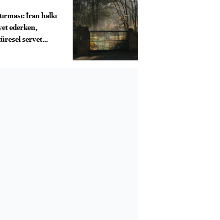
ırması: İran halkı
yet ederken,
üresel servet
urmuş