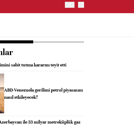
ABD HAZİNE BAKANLIĞI'NIN
nlar
mini sabit tutma kararını teyit etti
ABD-Venezuela gerilimi petrol piyasasını
nasıl etkileyecek?
Azerbaycan ile 33 milyar metreküplük gaz