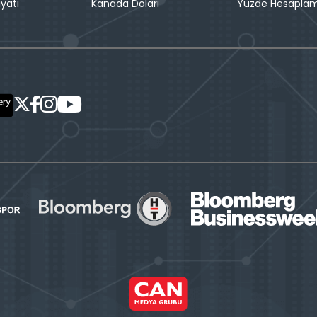
iyatı
Kanada Doları
Yüzde Hesapla