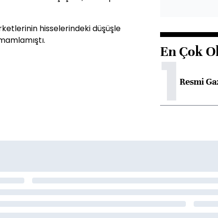
rketlerinin hisselerindeki düşüşle
amamlamıştı.
En Çok O
1
Resmi Ga