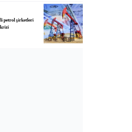
i petrol şirketleri
krizi