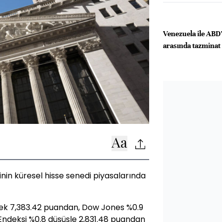
Venezuela ile ABD’l
arasında tazminat 
inin küresel hisse senedi piyasalarında
rek 7,383.42 puandan, Dow Jones %0.9
Endeksi %0.8 düşüşle 2,831.48 puandan