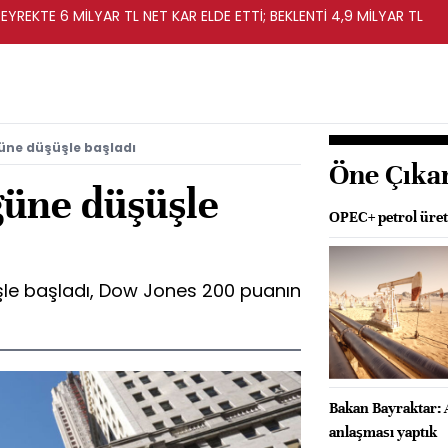
EYREKTE 6 MİLYAR TL NET KAR ELDE ETTİ; BEKLENTİ 4,9 MİLYAR TL
üne düşüşle başladı
Öne Çıka
güne düşüşle
OPEC+ petrol üreti
şle başladı, Dow Jones 200 puanın
Bakan Bayraktar: 
anlaşması yaptık