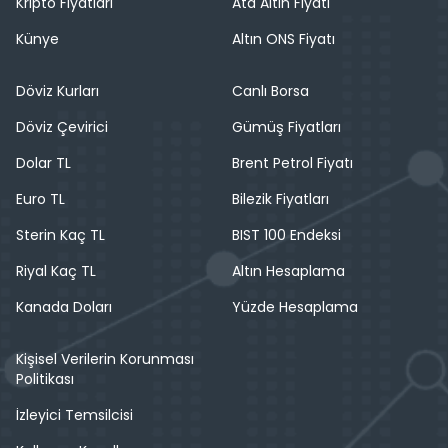
Kripto Fiyatları
Ata Altın Fiyatı
Künye
Altın ONS Fiyatı
Döviz Kurları
Canlı Borsa
Döviz Çevirici
Gümüş Fiyatları
Dolar TL
Brent Petrol Fiyatı
Euro TL
Bilezik Fiyatları
Sterin Kaç TL
BIST 100 Endeksi
Riyal Kaç TL
Altın Hesaplama
Kanada Doları
Yüzde Hesaplama
Kişisel Verilerin Korunması
Politikası
İzleyici Temsilcisi