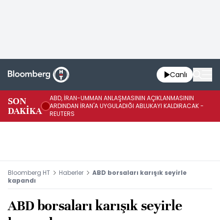
Canlı
ABD, İRAN-UMMAN ANLAŞMASININ AÇIKLANMASININ
AB
SON
ARDINDAN İRAN'A UYGULADIĞI ABLUKAYI KALDIRACAK -
GE
DAKİKA
REUTERS
UY
Bloomberg HT
Haberler
ABD borsaları karışık seyirle
kapandı
ABD borsaları karışık seyirle