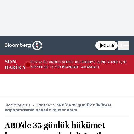
Canlı
SON
BORSA İSTANBUL'DA BIST 100 ENDEKSİ GÜNÜ YÜZDE 0,70
AB
DAKİKA
YÜKSELİŞLE 13.799 PUANDAN TAMAMLADI
AR
Bloomberg HT
Haberler
ABD'de 35 günlük hükümet
kapanmasının bedeli 6 milyar dolar
ABD'de 35 günlük hükümet