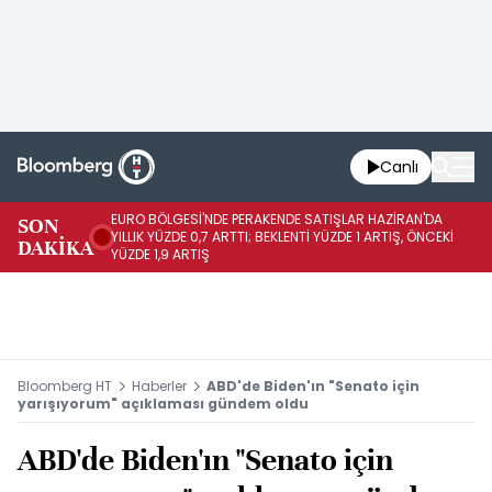
Canlı
EURO BÖLGESİ'NDE PERAKENDE SATIŞLAR HAZİRAN'DA
EU
SON
YILLIK YÜZDE 0,7 ARTTI; BEKLENTİ YÜZDE 1 ARTIŞ, ÖNCEKİ
AY
DAKİKA
YÜZDE 1,9 ARTIŞ
ÖN
Bloomberg HT
Haberler
ABD'de Biden'ın "Senato için
yarışıyorum" açıklaması gündem oldu
ABD'de Biden'ın "Senato için