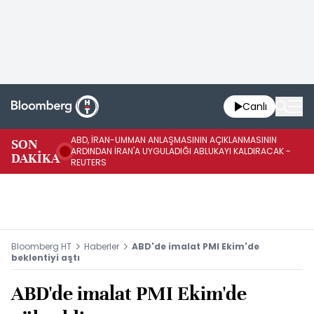
Canlı
ABD, İRAN-UMMAN ANLAŞMASININ AÇIKLANMASININ
AB
SON
ARDINDAN İRAN'A UYGULADIĞI ABLUKAYI KALDIRACAK -
GE
DAKİKA
REUTERS
UY
Bloomberg HT
Haberler
ABD'de imalat PMI Ekim'de
beklentiyi aştı
ABD'de imalat PMI Ekim'de