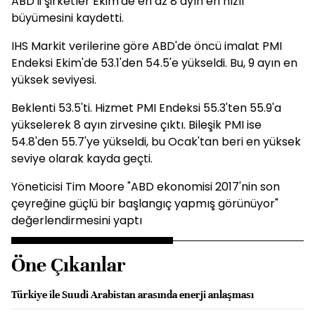
ABD'li şirketler Ekim'de en az 8 ayın en hızlı
büyümesini kaydetti.
IHS Markit verilerine göre ABD'de öncü imalat PMI
Endeksi Ekim'de 53.1'den 54.5'e yükseldi. Bu, 9 ayın en
yüksek seviyesi.
Beklenti 53.5'ti. Hizmet PMI Endeksi 55.3'ten 55.9'a
yükselerek 8 ayın zirvesine çıktı. Bileşik PMI ise
54.8'den 55.7'ye yükseldi, bu Ocak'tan beri en yüksek
seviye olarak kayda geçti.
Yöneticisi Tim Moore "ABD ekonomisi 2017'nin son
çeyreğine güçlü bir başlangıç yapmış görünüyor"
değerlendirmesini yaptı
Öne Çıkanlar
Türkiye ile Suudi Arabistan arasında enerji anlaşması