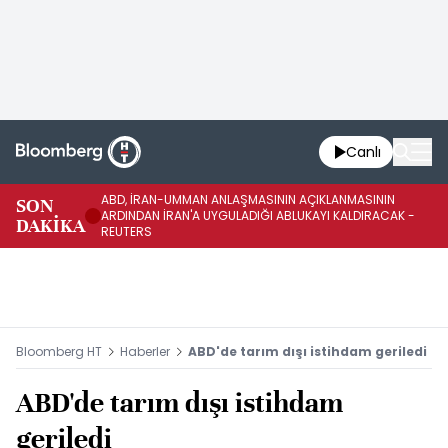
Canlı
ABD, İRAN-UMMAN ANLAŞMASININ AÇIKLANMASININ
AB
SON
ARDINDAN İRAN'A UYGULADIĞI ABLUKAYI KALDIRACAK -
GE
DAKİKA
REUTERS
UY
Bloomberg HT
Haberler
ABD'de tarım dışı istihdam geriledi
ABD'de tarım dışı istihdam
geriledi