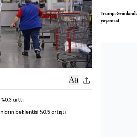
Trump: Grönland a
yaşamsal
%0.3 arttı.
arın beklentisi %0.5 artıştı.