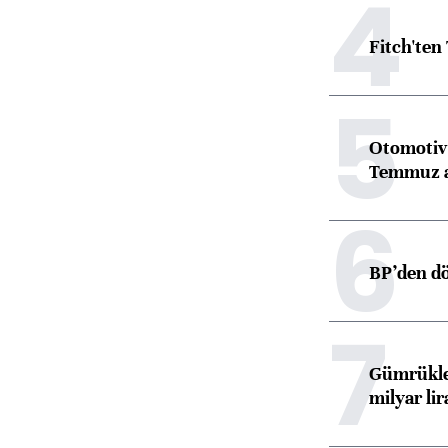
4
Fitch'ten
5
Otomotiv 
Temmuz 
6
BP’den dö
7
Gümrükler
milyar lir