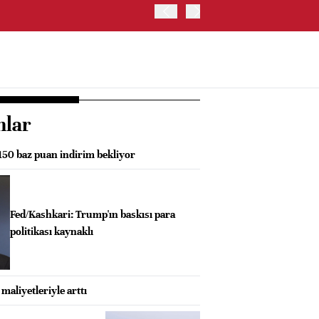
SGK: EN DÜŞÜK EMEKLİ A
ÖDEMELERİ 7 AĞUSTOS 2
nlar
50 baz puan indirim bekliyor
Fed/Kashkari: Trump'ın baskısı para
politikası kaynaklı
maliyetleriyle arttı