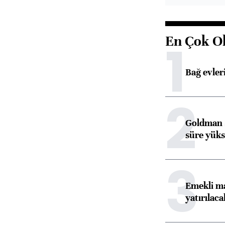
En Çok O
1
Bağ evleri
2
Goldman S
süre yüks
3
Emekli ma
yatırılaca