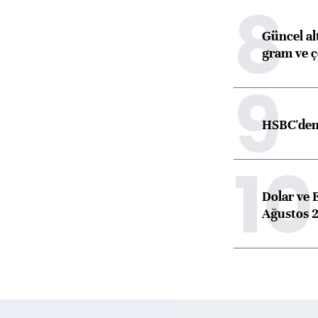
8
Güncel alt
gram ve ç
9
HSBC'den 
10
Dolar ve 
Ağustos 2