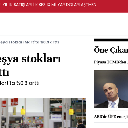
İ YILLIK SATIŞLARI İLK KEZ 10 MİLYAR DOLARI AŞTI-BN
şya stokları Mart'ta %0.3 arttı
Öne Çıka
şya stokları
Piyasa TCMB'den 1
tı
rt'ta %0.3 arttı
ABD'de ÜFE enerji 