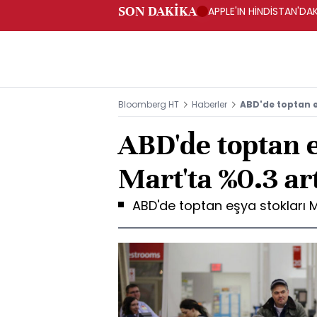
SON DAKİKA
APPLE'IN HİNDİSTAN'DAK
Bloomberg HT
Haberler
ABD'de toptan e
ABD'de toptan e
Mart'ta %0.3 art
ABD'de toptan eşya stokları Ma