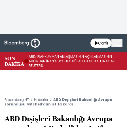
Canlı
ABD, İRAN-UMMAN ANLAŞMASININ AÇIKLANMASININ
AB
SON
ARDINDAN İRAN'A UYGULADIĞI ABLUKAYI KALDIRACAK -
GE
DAKİKA
REUTERS
UY
Bloomberg HT
Haberler
ABD Dışişleri Bakanlığı Avrupa
sorumlusu Mitchell'dan istifa kararı
ABD Dışişleri Bakanlığı Avrupa