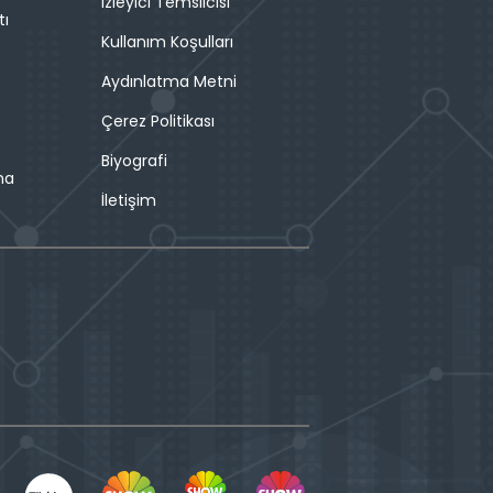
İzleyici Temsilcisi
tı
Kullanım Koşulları
Aydınlatma Metni
Çerez Politikası
Biyografi
ma
İletişim