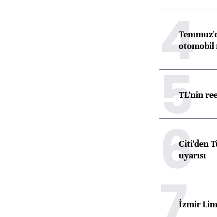
4
Temmuz'da
otomobil 
5
TL'nin re
6
Citi'den 
uyarısı
7
İzmir Lim