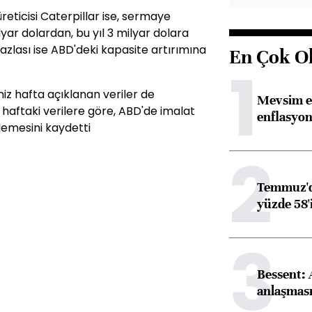
eticisi Caterpillar ise, sermaye
yar dolardan, bu yıl 3 milyar dolara
azlası ise ABD'deki kapasite artırımına
En Çok O
1
iz hafta açıklanan veriler de
Mevsim et
z haftaki verilere göre, ABD'de imalat
enflasyon
rlemesini kaydetti
2
Temmuz'da
yüzde 58'i
3
Bessent:
anlaşmas