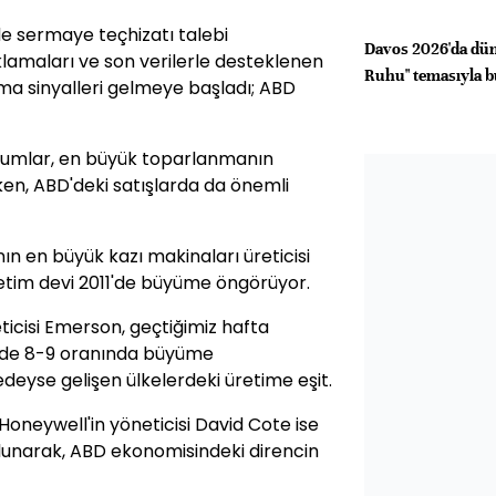
 sermaye teçhizatı talebi
Davos 2026'da düny
klamaları ve son verilerle desteklenen
Ruhu" temasıyla 
ma sinyalleri gelmeye başladı; ABD
orumlar, en büyük toparlanmanın
ken, ABD'deki satışlarda da önemli
 en büyük kazı makinaları üreticisi
retim devi 2011'de büyüme öngörüyor.
ticisi Emerson, geçtiğimiz hafta
üzde 8-9 oranında büyüme
edeyse gelişen ülkelerdeki üretime eşit.
Honeywell'in yöneticisi David Cote ise
lunarak, ABD ekonomisindeki direncin