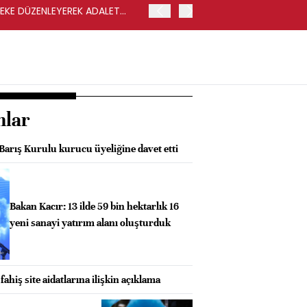
LEKE DÜZENLEYEREK ADALET
YENİ PARTİ GENEL BAŞKA
nlar
Barış Kurulu kurucu üyeliğine davet etti
Bakan Kacır: 13 ilde 59 bin hektarlık 16
yeni sanayi yatırım alanı oluşturduk
hiş site aidatlarına ilişkin açıklama