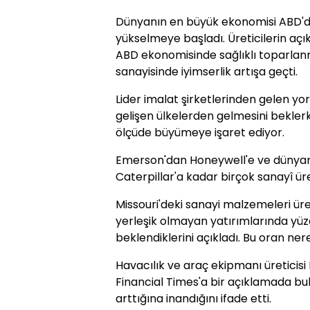
Dünyanın en büyük ekonomisi ABD'de
yükselmeye başladı. Üreticilerin açı
ABD ekonomisinde sağlıklı toparlan
sanayisinde iyimserlik artışa geçti.
Lider imalat şirketlerinden gelen y
gelişen ülkelerden gelmesini bekler
ölçüde büyümeye işaret ediyor.
Emerson'dan Honeywell'e ve dünyanın
Caterpillar'a kadar birçok sanayî ü
Missouri'deki sanayi malzemeleri üre
yerleşik olmayan yatırımlarında y
beklendiklerini açıkladı. Bu oran ner
Havacılık ve araç ekipmanı üreticisi 
Financial Times'a bir açıklamada bu
arttığına inandığını ifade etti.