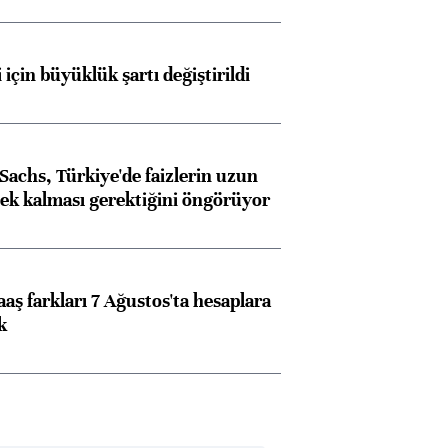
 için büyüklük şartı değiştirildi
achs, Türkiye'de faizlerin uzun
ek kalması gerektiğini öngörüyor
aş farkları 7 Ağustos'ta hesaplara
k