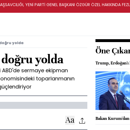
ŞSAVCILIĞI, YENİ PARTİ GENEL BAŞKANI ÖZGÜR ÖZEL HAKKINDA FEZ
İ
doğru yolda
Öne Çıka
doğru yolda
Trump, Erdoğan'ı 
i ABD'de sermaye ekipman
 ekonomisindeki toparlanmanın
güçlendiriyor
Bakan Kurum'dan fa