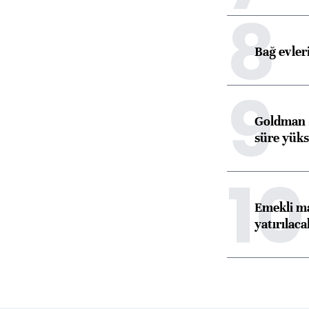
8
Bağ evleri
9
Goldman S
süre yüks
10
Emekli ma
yatırılaca