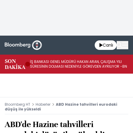
Canlı
SON
İŞ BANKASI GENEL MÜDÜRÜ HAKAN ARAN, ÇALIŞMA YILI
İŞ
DAKİKA
SÜRESİNİN DOLMASI NEDENİYLE GÖREVDEN AYRILIYOR -BN
AT
Bloomberg HT
Haberler
ABD Hazine tahvilleri eurodaki
düşüş ile yükseldi
ABD'de Hazine tahvilleri