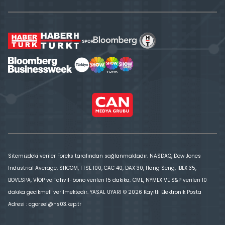
Sitemizdeki veriler Foreks tarafından sağlanmaktadır. NASDAQ, Dow Jones
Industrial Average, SHCOM, FTSE 100, CAC 40, DAX 30, Hang Seng, IBEX 35,
BOVESPA, VİOP ve Tahvil-bono verileri 15 dakika; CME, NYMEX VE S&P verileri 10
dakika gecikmeli verilmektedir. YASAL UYARI © 2026 Kayıtlı Elektronik Posta
Adresi : cgorsel@hs03.kep.tr