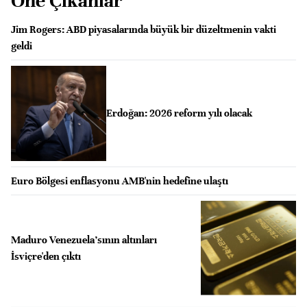
Öne Çıkanlar
Jim Rogers: ABD piyasalarında büyük bir düzeltmenin vakti
geldi
Erdoğan: 2026 reform yılı olacak
Euro Bölgesi enflasyonu AMB'nin hedefine ulaştı
Maduro Venezuela'sının altınları
İsviçre'den çıktı