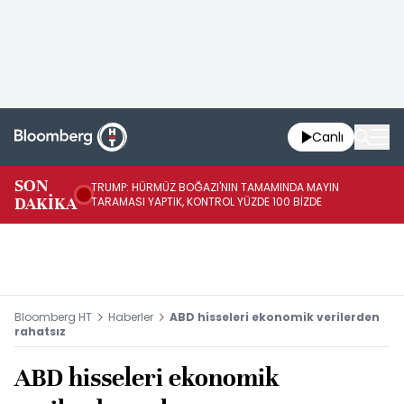
Canlı
SON
TRUMP: HÜRMÜZ BOĞAZI'NIN TAMAMINDA MAYIN
TR
DAKİKA
TARAMASI YAPTIK, KONTROL YÜZDE 100 BİZDE
GÜ
Bloomberg HT
Haberler
ABD hisseleri ekonomik verilerden
rahatsız
ABD hisseleri ekonomik