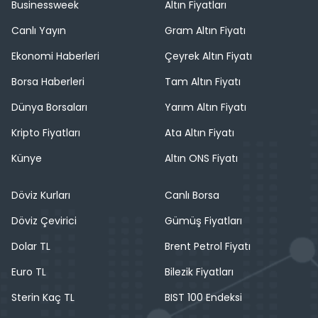
Businessweek
Altın Fiyatları
Canlı Yayın
Gram Altın Fiyatı
Ekonomi Haberleri
Çeyrek Altın Fiyatı
Borsa Haberleri
Tam Altın Fiyatı
Dünya Borsaları
Yarım Altın Fiyatı
Kripto Fiyatları
Ata Altın Fiyatı
Künye
Altın ONS Fiyatı
Döviz Kurları
Canlı Borsa
Döviz Çevirici
Gümüş Fiyatları
Dolar TL
Brent Petrol Fiyatı
Euro TL
Bilezik Fiyatları
Sterin Kaç TL
BIST 100 Endeksi