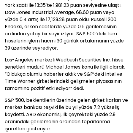
York saati ile 13:35’te 1,981.23 puan seviyesine ulaştı.
Dow Jones Industrial Average, 68.60 puan veya
yüzde 0.4 artış ile 17,129.28 puan oldu. Russell 200
Endeksi, erken saatlerde yüzde 0.6 gerilemesinin
ardından yatay bir seyir izliyor. S&P 500’deki tüm
hisselerin işlem hacmi 30 günlük ortalamanın yüzde
39 üzerinde seyrediyor.
Los-Angeles merkezli Wedbush Securities Inc. hisse
senetleri müdürü Michael James konu ile ilgili olarak,
“Oldukça olumlu haberler aldık ve S&P’deki Intel ve
Time Warner şirketlerindeki gelişmeler piyasasının
tamamına pozitif etki ediyor” dedi.
S&P 500, beklentilerin üzerinde gelen şirket karları ve
merkez bankası teşviki ile bu yıl yüzde 7.2 yükseliş
kaydetti. ABD ekonomisi, ilk çeyrekteki yüzde 2.9
oranındaki gerilemenin ardından toparlanma
işaretleri gösteriyor.