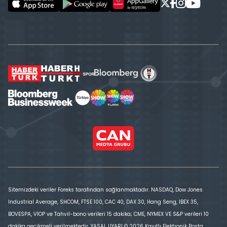
Sitemizdeki veriler Foreks tarafından sağlanmaktadır. NASDAQ, Dow Jones
Industrial Average, SHCOM, FTSE 100, CAC 40, DAX 30, Hang Seng, IBEX 35,
BOVESPA, VİOP ve Tahvil-bono verileri 15 dakika; CME, NYMEX VE S&P verileri 10
dakika gecikmeli verilmektedir. YASAL UYARI © 2026 Kayıtlı Elektronik Posta