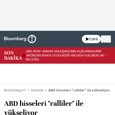
Canlı
ABD, İRAN-UMMAN ANLAŞMASININ AÇIKLANMASININ
AB
SON
ARDINDAN İRAN'A UYGULADIĞI ABLUKAYI KALDIRACAK -
GE
DAKİKA
REUTERS
UY
Bloomberg HT
Haberler
ABD hisseleri "ralliler" ile yükseliyor
ABD hisseleri "ralliler" ile
yükseliyor