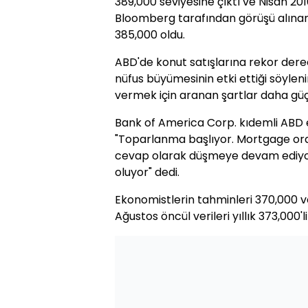
389,000 seviyesine çıktı ve Nisan 20
Bloomberg tarafından görüşü alına
385,000 oldu.
ABD'de konut satışlarına rekor der
nüfus büyümesinin etki ettiği söyleni
vermek için aranan şartlar daha güçl
Bank of America Corp. kıdemli ABD 
"Toparlanma başlıyor. Mortgage ora
cevap olarak düşmeye devam ediyor
oluyor" dedi.
Ekonomistlerin tahminleri 370,000 ve
Ağustos öncül verileri yıllık 373,000'