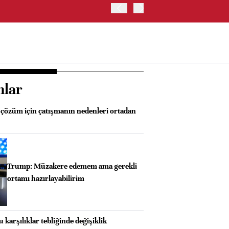
OYAK ÇİMENTO İKİNCİ ÇEY
nlar
 çözüm için çatışmanın nedenleri ortadan
Trump: Müzakere edemem ama gerekli
ortamı hazırlayabilirim
arşılıklar tebliğinde değişiklik