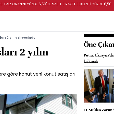
I FAİZ ORANINI YÜZDE 6,50'DE SABİT BIRAKTI; BEKLENTİ YÜZDE 6,50
arı 2 yılın zirvesinde
Öne Çıka
arı 2 yılın
Putin: Ukrayna'da
kalkmalı
re göre konut yeni konut satışları
TCMB'den Zorunlu k