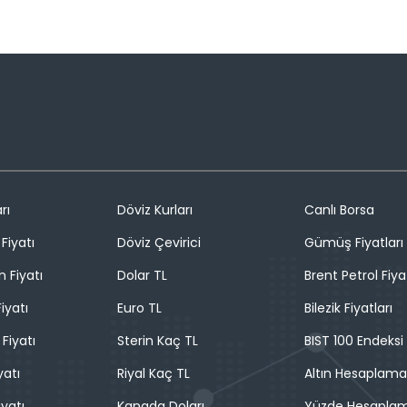
rı
Döviz Kurları
Canlı Borsa
Fiyatı
Döviz Çevirici
Gümüş Fiyatları
n Fiyatı
Dolar TL
Brent Petrol Fiya
iyatı
Euro TL
Bilezik Fiyatları
 Fiyatı
Sterin Kaç TL
BIST 100 Endeksi
yatı
Riyal Kaç TL
Altın Hesaplama
iyatı
Kanada Doları
Yüzde Hesapla