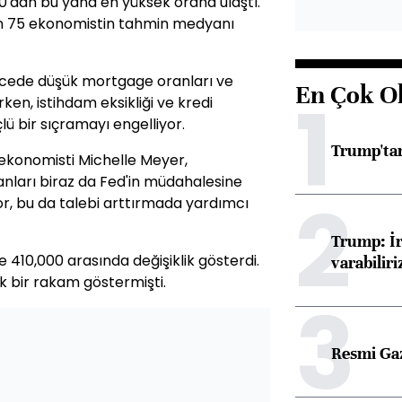
10'dan bu yana en yüksek orana ulaştı.
n 75 ekonomistin tahmin medyanı
ecede düşük mortgage oranları ve
En Çok O
1
rken, istihdam eksikliği ve kredi
ü bir sıçramayı engelliyor.
Trump'tan
ekonomisti Michelle Meyer,
nları biraz da Fed'in müdahalesine
2
, bu da talebi arttırmada yardımcı
Trump: İr
 410,000 arasında değişiklik gösterdi.
varabiliri
lik bir rakam göstermişti.
3
Resmi Ga